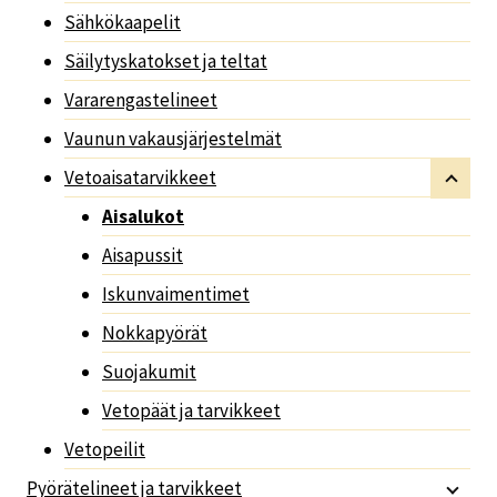
Sähkökaapelit
Säilytyskatokset ja teltat
Vararengastelineet
Vaunun vakausjärjestelmät
Vetoaisatarvikkeet
Aisalukot
Aisapussit
Iskunvaimentimet
Nokkapyörät
Suojakumit
Vetopäät ja tarvikkeet
Vetopeilit
Pyörätelineet ja tarvikkeet