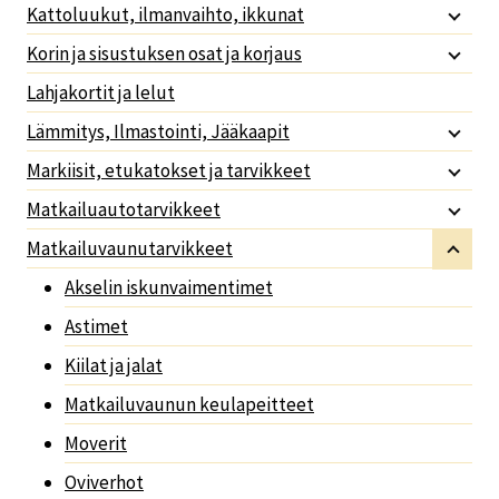
Kattoluukut, ilmanvaihto, ikkunat
Korin ja sisustuksen osat ja korjaus
Lahjakortit ja lelut
Lämmitys, Ilmastointi, Jääkaapit
Markiisit, etukatokset ja tarvikkeet
Matkailuautotarvikkeet
Matkailuvaunutarvikkeet
Akselin iskunvaimentimet
Astimet
Kiilat ja jalat
Matkailuvaunun keulapeitteet
Moverit
Oviverhot