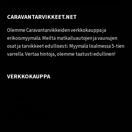
CARAVANTARVIKKEET.NET
Olemme Caravantarvikkeiden verkkokauppa ja
erikoismyymälä. Meiltä matkailuautojen ja vaunujen
osat ja tarvikkeet edullisesti. Myymälä Iisalmessa 5-tien
varrella. Vertaa hintoja, olemme taatusti edullinen!
VERKKOKAUPPA
Oma tili
Palautukset
Rekisteriseloste
Vastuuvapauslauseke
Evästekäytäntö (EU)