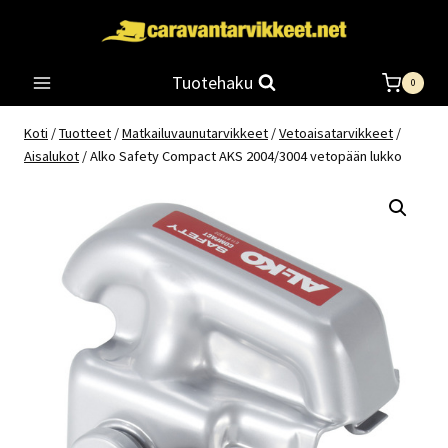
Siirry
sisältöön
Tuotehaku
0
Koti
/
Tuotteet
/
Matkailuvaunutarvikkeet
/
Vetoaisatarvikkeet
/
Aisalukot
/
Alko Safety Compact AKS 2004/3004 vetopään lukko