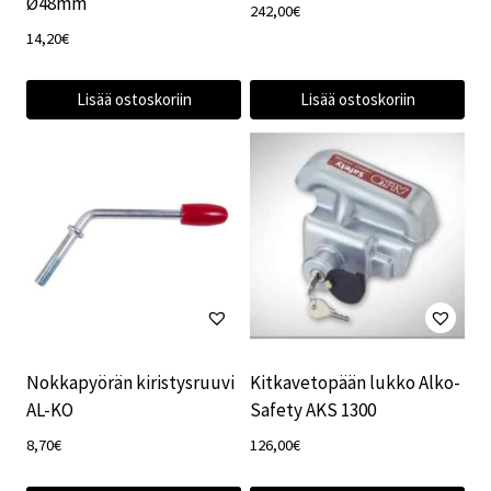
Ø48mm
242,00
€
14,20
€
Lisää ostoskoriin
Lisää ostoskoriin
Nokkapyörän kiristysruuvi
Kitkavetopään lukko Alko-
AL-KO
Safety AKS 1300
8,70
€
126,00
€