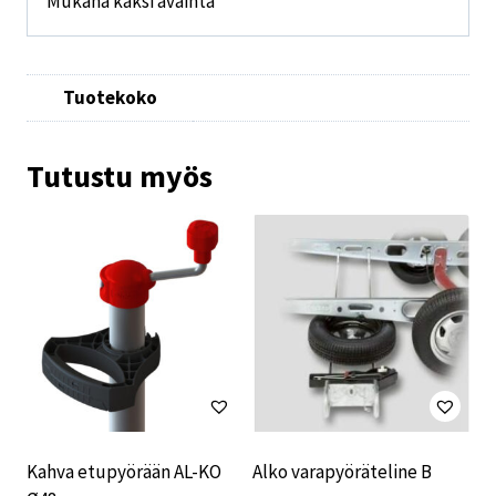
Mukana kaksi avainta
Tuotekoko
Tutustu myös
Kahva etupyörään AL-KO
Alko varapyöräteline B