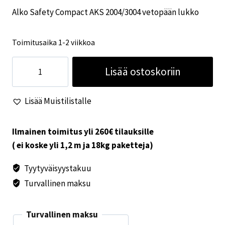
Alko Safety Compact AKS 2004/3004 vetopään lukko
Toimitusaika 1-2 viikkoa
Alko
Lisää ostoskoriin
Safety
Compact
Lisää Muistilistalle
AKS
2004/3004
vetopään
Ilmainen toimitus yli 260€ tilauksille
lukko
( ei koske yli 1,2 m ja 18kg paketteja)
määrä
Tyytyväisyystakuu
Turvallinen maksu
Turvallinen maksu