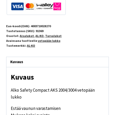
Ean-koodi(EAN):
4003718028270
Tuotetunnus (SKU):
91369
Osastot:
Aisalukot
,
AL-KO
,
Turvalukot
Avainsana tuotteelle
vetopään lukko
Tuotemerkki:
AL-KO
Kuvaus
Kuvaus
Alko Safety Compact AKS 2004/3004 vetopään
lukko
Estää vaunun varastamisen