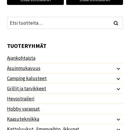
Etsi:
Haku
TUOTERYHMÄT
Ajankohtaista
Asuinmukavuus
Camping kalusteet
Grillit ja tarvikkeet
Hevostraileri
Hobby varaosat
Kaasutekniikka
Kattoluukut, ilmanvaihto, ikkunat