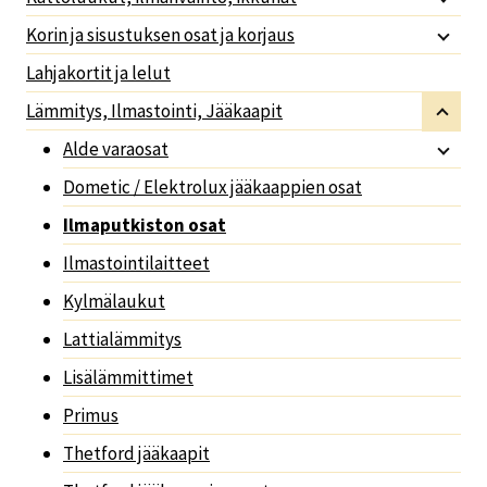
Korin ja sisustuksen osat ja korjaus
Lahjakortit ja lelut
Lämmitys, Ilmastointi, Jääkaapit
Alde varaosat
Dometic / Elektrolux jääkaappien osat
Ilmaputkiston osat
Ilmastointilaitteet
Kylmälaukut
Lattialämmitys
Lisälämmittimet
Primus
Thetford jääkaapit