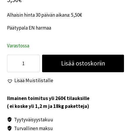
Alhaisin hinta 30 päivän aikana:
5,50
€
Päätypala EN harmaa
Varastossa
Päätypalasuutin
Lisää ostoskoriin
EN
Truma
Lisää Muistilistalle
harmaa
määrä
Ilmainen toimitus yli 260€ tilauksille
( ei koske yli 1,2 m ja 18kg paketteja)
Tyytyväisyystakuu
Turvallinen maksu