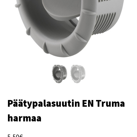
Päätypalasuutin EN Truma
harmaa
5,50
€