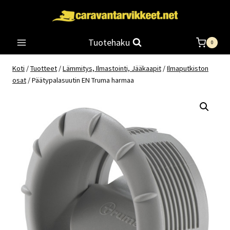
Siirry
sisältöön
Tuotehaku
0
Koti
/
Tuotteet
/
Lämmitys, Ilmastointi, Jääkaapit
/
Ilmaputkiston
osat
/
Päätypalasuutin EN Truma harmaa