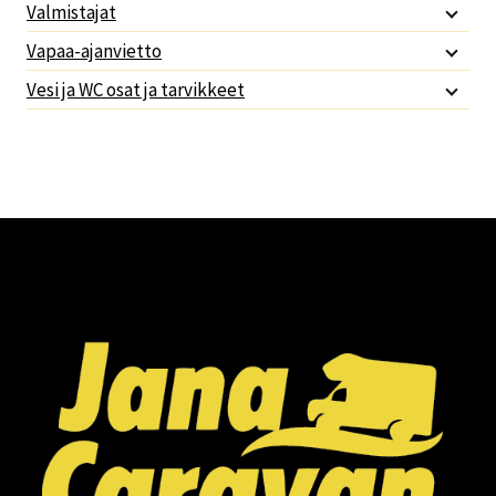
Valmistajat
Vapaa-ajanvietto
Vesi ja WC osat ja tarvikkeet