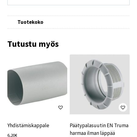
Tuotekoko
Tutustu myös
Yhdistämiskappale
Päätypalasuutin EN Truma
harmaa ilman läppää
6,20
€