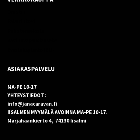
Oma tili
Palautukset
Rekisteriseloste
Vastuuvapauslauseke
Evästekäytäntö (EU)
ASIAKASPALVELU
MA-PE 10-17
YHTEYSTIEDOT :
info@janacaravan.fi
IISALMEN MYYMÄLÄ AVOINNA MA-PE 10-17
.
Marjahaankierto 4, 74130 Iisalmi