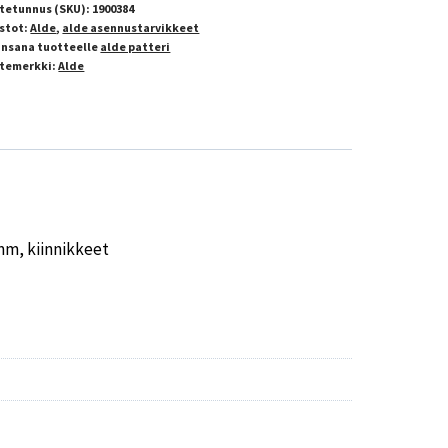
tetunnus (SKU):
1900384
stot:
Alde
,
alde asennustarvikkeet
insana tuotteelle
alde patteri
temerkki:
Alde
mm, kiinnikkeet