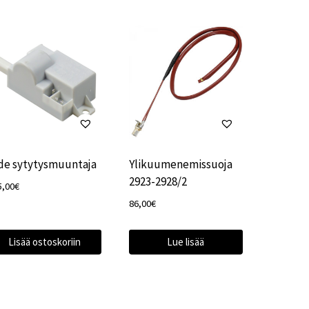
de sytytysmuuntaja
Ylikuumenemissuoja
2923-2928/2
5,00
€
86,00
€
Lisää ostoskoriin
Lue lisää