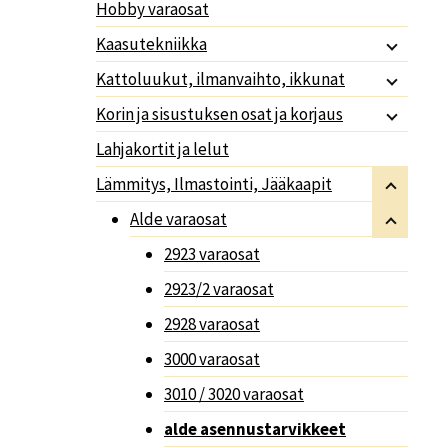
Hobby varaosat
Kaasutekniikka
Kattoluukut, ilmanvaihto, ikkunat
Korin ja sisustuksen osat ja korjaus
Lahjakortit ja lelut
Lämmitys, Ilmastointi, Jääkaapit
Alde varaosat
2923 varaosat
2923/2 varaosat
2928 varaosat
3000 varaosat
3010 / 3020 varaosat
alde asennustarvikkeet