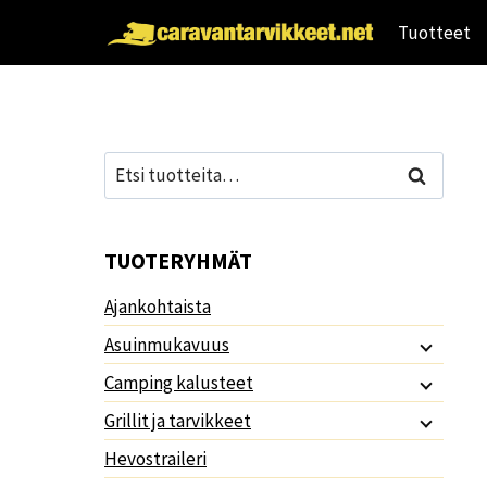
Siirry
Tuotteet
sisältöön
Etsi:
Haku
TUOTERYHMÄT
Ajankohtaista
Asuinmukavuus
Camping kalusteet
Grillit ja tarvikkeet
Hevostraileri