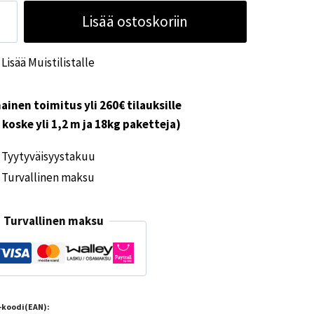
de
Lisää ostoskoriin
apatteri
0mm
Lisää Muistilistalle
ärä
ainen toimitus yli 260€ tilauksille
i koske yli 1,2 m ja 18kg paketteja)
Tyytyväisyystakuu
Turvallinen maksu
Turvallinen maksu
-koodi(EAN):