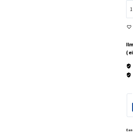
Al
rip
70
mä
Ilm
( e
Ean