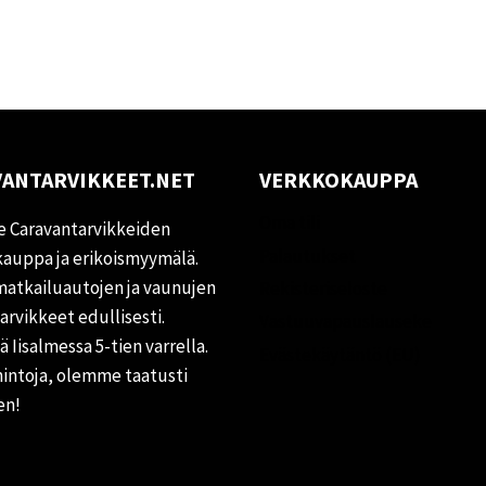
ANTARVIKKEET.NET
VERKKOKAUPPA
Oma tili
 Caravantarvikkeiden
Palautukset
auppa ja erikoismyymälä.
matkailuautojen ja vaunujen
Rekisteriseloste
tarvikkeet edullisesti.
Vastuuvapauslauseke
 Iisalmessa 5-tien varrella.
Evästekäytäntö (EU)
hintoja, olemme taatusti
en!