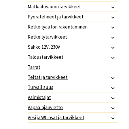
Matkailuvaunutarvikkeet
Pyörätelineet ja tarvikkeet
Retkeilyauton rakentaminen
Retkeilytarvikkeet
Sähkö 12V, 230V
Taloustarvikkeet
Tarrat
Teltat ja tarvikkeet
Turvallisuus
Valmistajat
Vapaa-ajanvietto
Vesi ja WC osat ja tarvikkeet