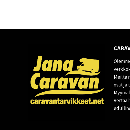
CARAV
Olemme
verkkok
Meiltä 
osat ja 
Myymälä
Vertaa 
edullin