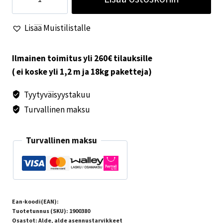
ripapatteri
1900mm
Lisää Muistilistalle
määrä
Ilmainen toimitus yli 260€ tilauksille
( ei koske yli 1,2 m ja 18kg paketteja)
Tyytyväisyystakuu
Turvallinen maksu
Turvallinen maksu
Ean-koodi(EAN):
Tuotetunnus (SKU):
1900380
Osastot:
Alde
,
alde asennustarvikkeet