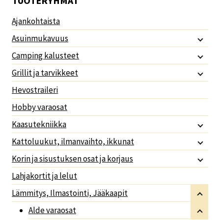
TUOTERYHMÄT
Ajankohtaista
Asuinmukavuus
Camping kalusteet
Grillit ja tarvikkeet
Hevostraileri
Hobby varaosat
Kaasutekniikka
Kattoluukut, ilmanvaihto, ikkunat
Korin ja sisustuksen osat ja korjaus
Lahjakortit ja lelut
Lämmitys, Ilmastointi, Jääkaapit
Alde varaosat