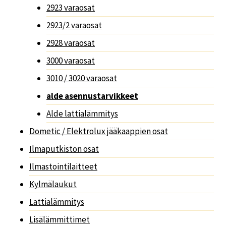
2923 varaosat
2923/2 varaosat
2928 varaosat
3000 varaosat
3010 / 3020 varaosat
alde asennustarvikkeet
Alde lattialämmitys
Dometic / Elektrolux jääkaappien osat
Ilmaputkiston osat
Ilmastointilaitteet
Kylmälaukut
Lattialämmitys
Lisälämmittimet