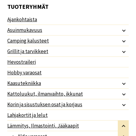
TUOTERYHMÄT
Ajankohtaista
Asuinmukavuus
Camping kalusteet
Grillit ja tarvikkeet
Hevostraileri
Hobby varaosat
Kaasutekniikka
Kattoluukut, ilmanvaihto, ikkunat
Korin ja sisustuksen osat ja korjaus
Lahjakortit ja lelut
Lämmitys, Ilmastointi, Jääkaapit