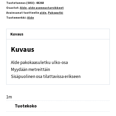
Tuotetunnus (SKU):
48268
Osastot:
Alde
,
alde asennustarvikkeet
Avainsanat tuotteelle
alde
,
Pakoputki
Tuotemerkki:
Alde
Kuvaus
Kuvaus
Alde pakokaasuletku ulko-osa
Myydään metreittäin
Sisäpuolinen osa tilattavissa erikseen
1m
Tuotekoko