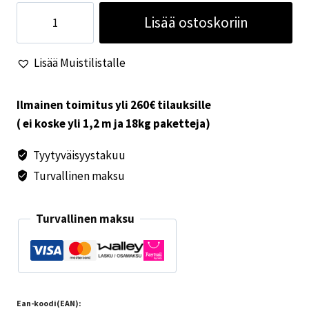
Alde
Lisää ostoskoriin
pakokaasuletku
ulko-
Lisää Muistilistalle
osa
määrä
Ilmainen toimitus yli 260€ tilauksille
( ei koske yli 1,2 m ja 18kg paketteja)
Tyytyväisyystakuu
Turvallinen maksu
Turvallinen maksu
Ean-koodi(EAN):