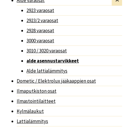
Alde varaosat
2923 varaosat
2923/2 varaosat
2928 varaosat
3000 varaosat
3010 / 3020 varaosat
alde asennustarvikkeet
Alde lattialämmitys
Dometic / Elektrolux jääkaappien osat
Ilmaputkiston osat
Ilmastointilaitteet
Kylmälaukut
Lattialämmitys