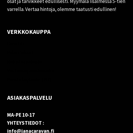
osat ja tarvikkeet edullisesti. Myymälä Iisalmessa 5-tien
varrella. Vertaa hintoja, olemme taatusti edullinen!
VERKKOKAUPPA
Oma tili
Palautukset
Rekisteriseloste
Vastuuvapauslauseke
Evästekäytäntö (EU)
ASIAKASPALVELU
MA-PE 10-17
YHTEYSTIEDOT :
info@janacaravan.fi