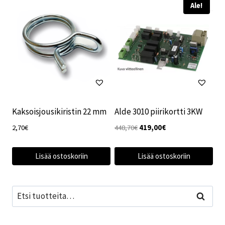
Ale!
Kaksoisjousikiristin 22 mm
Alde 3010 piirikortti 3KW
Alkuperäinen
Nykyinen
2,70
€
448,70
€
419,00
€
hinta
hinta
oli:
on:
Lisää ostoskoriin
Lisää ostoskoriin
448,70€.
419,00€.
Etsi:
Haku