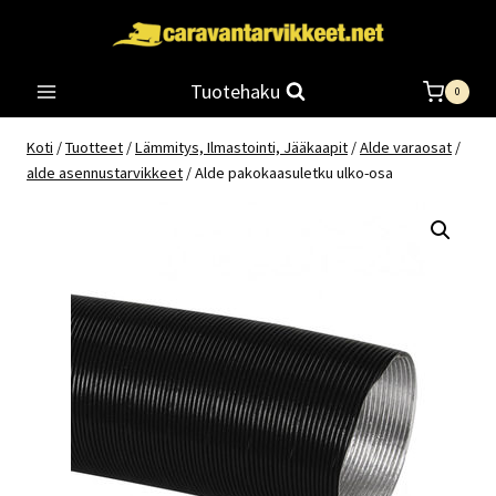
Siirry
sisältöön
Tuotehaku
0
Koti
/
Tuotteet
/
Lämmitys, Ilmastointi, Jääkaapit
/
Alde varaosat
/
alde asennustarvikkeet
/
Alde pakokaasuletku ulko-osa