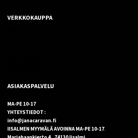
VERKKOKAUPPA
Oma tili
Palautukset
Rekisteriseloste
Vastuuvapauslauseke
Evästekäytäntö (EU)
ASIAKASPALVELU
MA-PE 10-17
YHTEYSTIEDOT :
info@janacaravan.fi
IISALMEN MYYMÄLÄ AVOINNA MA-PE 10-17
.
Marjahaankierto 4, 74130 Iisalmi