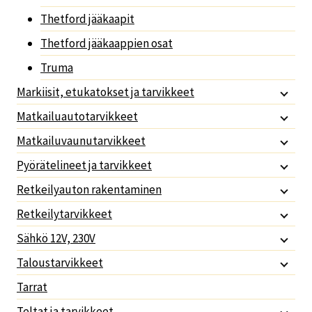
Thetford jääkaapit
Thetford jääkaappien osat
Truma
Markiisit, etukatokset ja tarvikkeet
Matkailuautotarvikkeet
Matkailuvaunutarvikkeet
Pyörätelineet ja tarvikkeet
Retkeilyauton rakentaminen
Retkeilytarvikkeet
Sähkö 12V, 230V
Taloustarvikkeet
Tarrat
Teltat ja tarvikkeet