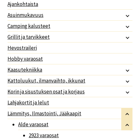
Ajankohtaista
Asuinmukavuus
Camping kalusteet
Grillit ja tarvikkeet
Hevostraileri
Hobby varaosat
Kaasutekniikka
Kattoluukut, ilmanvaihto, ikkunat
Korin ja sisustuksen osat ja korjaus
Lahjakortit ja lelut
Lämmitys, Ilmastointi, Jääkaapit
Alde varaosat
2923 varaosat