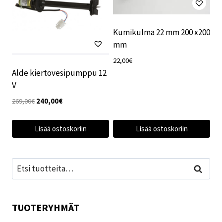
Kumikulma 22 mm 200 x200
mm
22,00
€
Alde kiertovesipumppu 12
V
Alkuperäinen
Nykyinen
269,00
€
240,00
€
hinta
hinta
oli:
on:
Lisää ostoskoriin
Lisää ostoskoriin
269,00€.
240,00€.
Etsi:
Haku
TUOTERYHMÄT