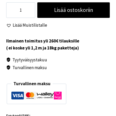
Alde
Lisää ostoskoriin
kavennin
22-
Lisää Muistilistalle
16mm
määrä
Ilmainen toimitus yli 260€ tilauksille
( ei koske yli 1,2 m ja 18kg paketteja)
Tyytyväisyystakuu
Turvallinen maksu
Turvallinen maksu
Ean-koodi(EAN):