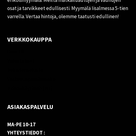
erikoismyymälä. Meiltä matkailuautojen ja vaunujen
osat ja tarvikkeet edullisesti. Myymälä Iisalmessa 5-tien
varrella. Vertaa hintoja, olemme taatusti edullinen!
VERKKOKAUPPA
Oma tili
Palautukset
Rekisteriseloste
Vastuuvapauslauseke
Evästekäytäntö (EU)
ASIAKASPALVELU
MA-PE 10-17
YHTEYSTIEDOT :