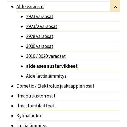
Alde varaosat
2923 varaosat
2923/2 varaosat
2928 varaosat
3000 varaosat
3010 / 3020 varaosat
alde asennustarvikkeet
Alde lattialämmitys
Dometic / Elektrolux jääkaappien osat
Ilmaputkiston osat
Ilmastointilaitteet
Kylmälaukut
Lattialämmitys