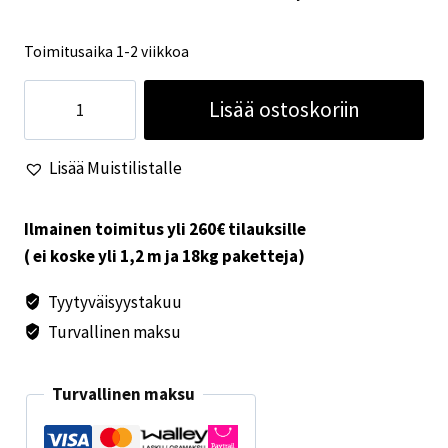
Toimitusaika 1-2 viikkoa
Alde
Lisää ostoskoriin
automaattinen
ilmausventtiilisarja
Lisää Muistilistalle
määrä
Ilmainen toimitus yli 260€ tilauksille
( ei koske yli 1,2 m ja 18kg paketteja)
Tyytyväisyystakuu
Turvallinen maksu
Turvallinen maksu