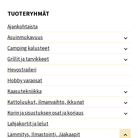
TUOTERYHMÄT
Ajankohtaista
Asuinmukavuus
Camping kalusteet
Grillit ja tarvikkeet
Hevostraileri
Hobby varaosat
Kaasutekniikka
Kattoluukut, ilmanvaihto, ikkunat
Korin ja sisustuksen osat ja korjaus
Lahjakortit ja lelut
Lämmitys, Ilmastointi, Jääkaapit