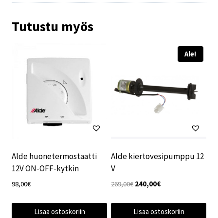
Tutustu myös
Ale!
Alde huonetermostaatti
Alde kiertovesipumppu 12
12V ON-OFF-kytkin
V
Alkuperäinen
Nykyinen
98,00
€
269,00
€
240,00
€
hinta
hinta
oli:
on:
Lisää ostoskoriin
Lisää ostoskoriin
269,00€.
240,00€.