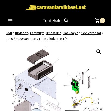
Siirry
sisältöön
Tuotehaku
0
Koti
/
Tuotteet
/
Lämmitys, Ilmastointi, Jääkaapit
/
Alde varaosat
/
3010 / 3020 varaosat
/
Liitin ulkokierre 1/4