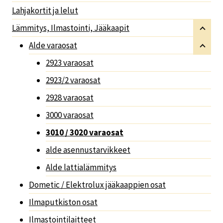
Lahjakortit ja lelut
Lämmitys, Ilmastointi, Jääkaapit
Alde varaosat
2923 varaosat
2923/2 varaosat
2928 varaosat
3000 varaosat
3010 / 3020 varaosat
alde asennustarvikkeet
Alde lattialämmitys
Dometic / Elektrolux jääkaappien osat
Ilmaputkiston osat
Ilmastointilaitteet