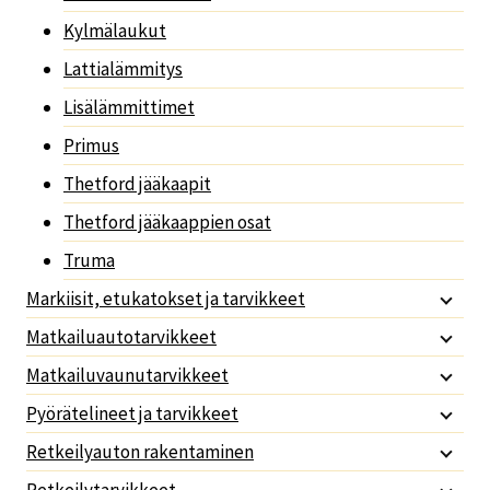
Kylmälaukut
Lattialämmitys
Lisälämmittimet
Primus
Thetford jääkaapit
Thetford jääkaappien osat
Truma
Markiisit, etukatokset ja tarvikkeet
Matkailuautotarvikkeet
Matkailuvaunutarvikkeet
Pyörätelineet ja tarvikkeet
Retkeilyauton rakentaminen
Retkeilytarvikkeet