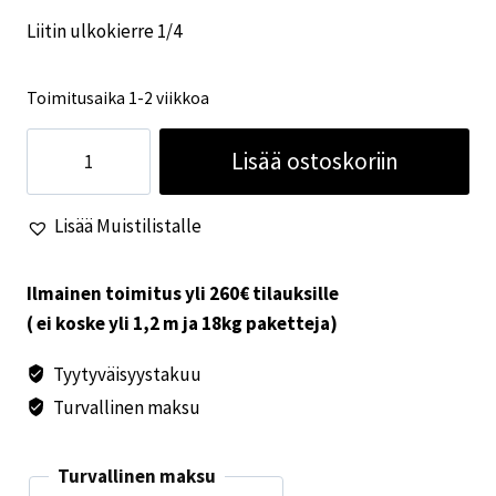
Liitin ulkokierre 1/4
Toimitusaika 1-2 viikkoa
Liitin
Lisää ostoskoriin
ulkokierre
1/4
Lisää Muistilistalle
määrä
Ilmainen toimitus yli 260€ tilauksille
( ei koske yli 1,2 m ja 18kg paketteja)
Tyytyväisyystakuu
Turvallinen maksu
Turvallinen maksu