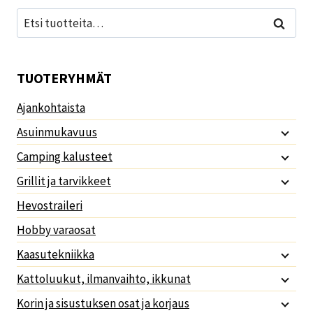
Etsi:
Haku
TUOTERYHMÄT
Ajankohtaista
Asuinmukavuus
Camping kalusteet
Grillit ja tarvikkeet
Hevostraileri
Hobby varaosat
Kaasutekniikka
Kattoluukut, ilmanvaihto, ikkunat
Korin ja sisustuksen osat ja korjaus