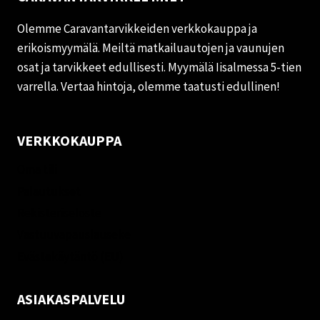
Olemme Caravantarvikkeiden verkkokauppa ja
erikoismyymälä. Meiltä matkailuautojen ja vaunujen
osat ja tarvikkeet edullisesti. Myymälä Iisalmessa 5-tien
varrella. Vertaa hintoja, olemme taatusti edullinen!
VERKKOKAUPPA
Oma tili
Palautukset
Rekisteriseloste
Vastuuvapauslauseke
Evästekäytäntö (EU)
ASIAKASPALVELU