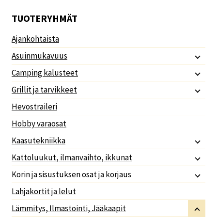
TUOTERYHMÄT
Ajankohtaista
Asuinmukavuus
Camping kalusteet
Grillit ja tarvikkeet
Hevostraileri
Hobby varaosat
Kaasutekniikka
Kattoluukut, ilmanvaihto, ikkunat
Korin ja sisustuksen osat ja korjaus
Lahjakortit ja lelut
Lämmitys, Ilmastointi, Jääkaapit