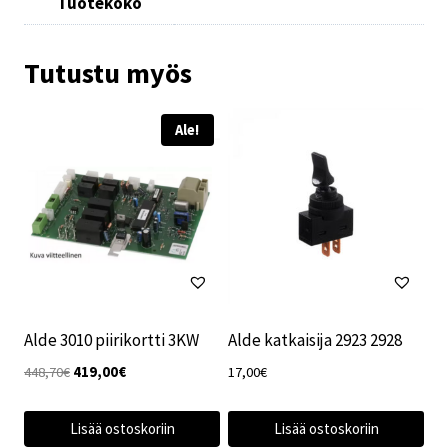
Tuotekoko
Tutustu myös
Ale!
Alde 3010 piirikortti 3KW
Alde katkaisija 2923 2928
Alkuperäinen
Nykyinen
448,70
€
419,00
€
17,00
€
hinta
hinta
oli:
on:
Lisää ostoskoriin
Lisää ostoskoriin
448,70€.
419,00€.