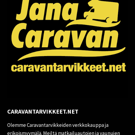
CARAVANTARVIKKEET.NET
Olemme Caravantarvikkeiden verkkokauppa ja
erikoismyymälä. Meiltä matkailuautojen ja vaunujen