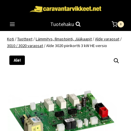
Siirry
sisältöön
Tuotehaku
0
Koti
/
Tuotteet
/
Lämmitys, Ilmastointi, Jääkaapit
/
Alde varaosat
/
3010 / 3020 varaosat
/
Alde 3020 piirikortti 3 kW HE-versio
Ale!