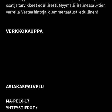
osat ja tarvikkeet edullisesti. Myymälä Iisalmessa 5-tien
varrella. Vertaa hintoja, olemme taatusti edullinen!
VERKKOKAUPPA
Oma tili
Palautukset
Rekisteriseloste
Vastuuvapauslauseke
Evästekäytäntö (EU)
ASIAKASPALVELU
MA-PE 10-17
YHTEYSTIEDOT :