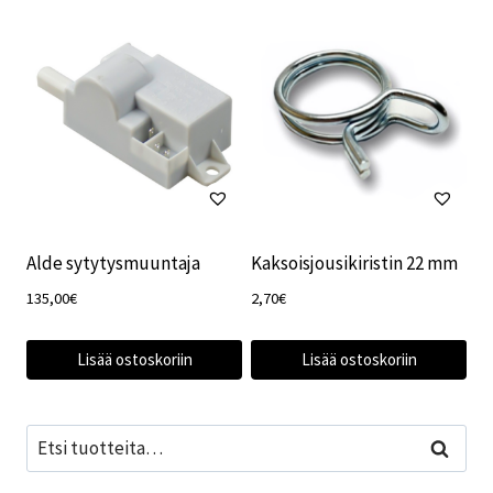
Alde sytytysmuuntaja
Kaksoisjousikiristin 22 mm
135,00
€
2,70
€
Lisää ostoskoriin
Lisää ostoskoriin
Etsi:
Haku