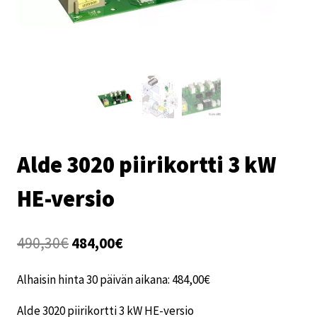
Alde 3020 piirikortti 3 kW
HE-versio
Alkuperäinen
Nykyinen
490,30
€
484,00
€
hinta
hinta
Alhaisin hinta 30 päivän aikana:
484,00
€
oli:
on:
Alde 3020 piirikortti 3 kW HE-versio
490,30€.
484,00€.