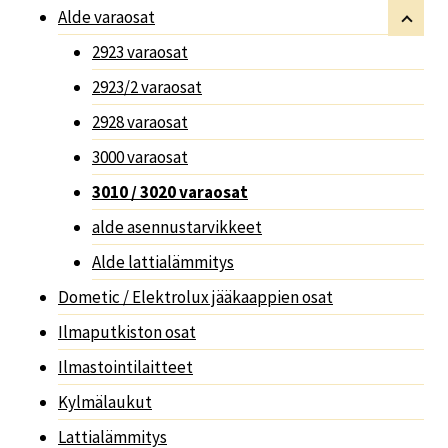
Alde varaosat
2923 varaosat
2923/2 varaosat
2928 varaosat
3000 varaosat
3010 / 3020 varaosat
alde asennustarvikkeet
Alde lattialämmitys
Dometic / Elektrolux jääkaappien osat
Ilmaputkiston osat
Ilmastointilaitteet
Kylmälaukut
Lattialämmitys