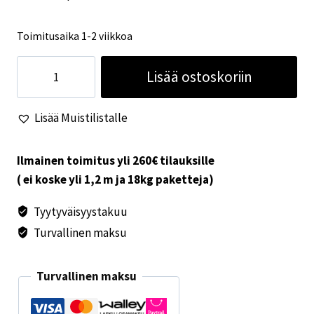
Toimitusaika 1-2 viikkoa
Alde
Lisää ostoskoriin
3020
piirikortti
Lisää Muistilistalle
3
kW
HE-
Ilmainen toimitus yli 260€ tilauksille
versio
( ei koske yli 1,2 m ja 18kg paketteja)
määrä
Tyytyväisyystakuu
Turvallinen maksu
Turvallinen maksu