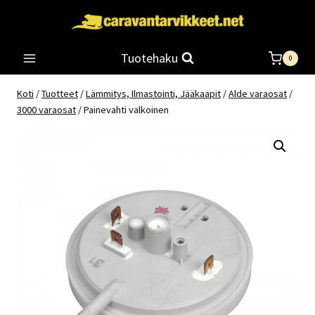
Siirry
sisältöön
Tuotehaku
0
Koti
/
Tuotteet
/
Lämmitys, Ilmastointi, Jääkaapit
/
Alde varaosat
/
3000 varaosat
/
Painevahti valkoinen