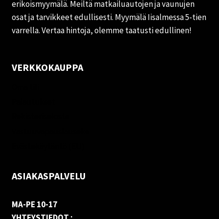
erikoismyymälä. Meiltä matkailuautojen ja vaunujen
osat ja tarvikkeet edullisesti. Myymälä Iisalmessa 5-tien
varrella. Vertaa hintoja, olemme taatusti edullinen!
VERKKOKAUPPA
Oma tili
Palautukset
Rekisteriseloste
Vastuuvapauslauseke
Evästekäytäntö (EU)
ASIAKASPALVELU
MA-PE 10-17
YHTEYSTIEDOT :