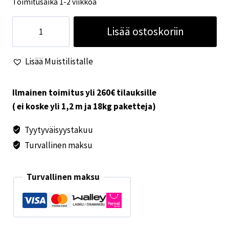
Toimitusaika 1-2 viikkoa
Painevahti
Lisää ostoskoriin
valkoinen
määrä
Lisää Muistilistalle
Ilmainen toimitus yli 260€ tilauksille
( ei koske yli 1,2 m ja 18kg paketteja)
Tyytyväisyystakuu
Turvallinen maksu
Turvallinen maksu