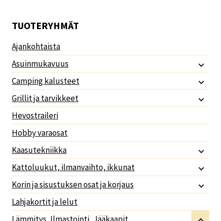
TUOTERYHMÄT
Ajankohtaista
Asuinmukavuus
Camping kalusteet
Grillit ja tarvikkeet
Hevostraileri
Hobby varaosat
Kaasutekniikka
Kattoluukut, ilmanvaihto, ikkunat
Korin ja sisustuksen osat ja korjaus
Lahjakortit ja lelut
Lämmitys, Ilmastointi, Jääkaapit