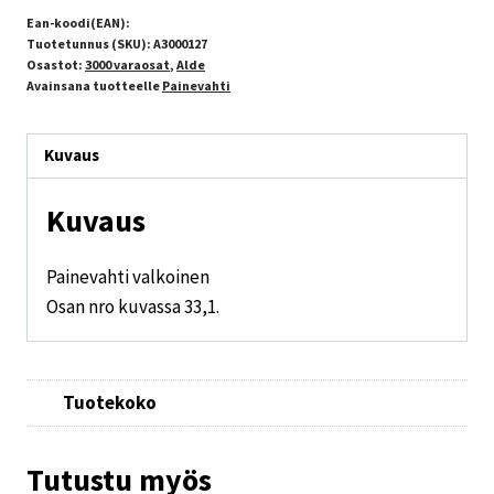
Ean-koodi(EAN):
Tuotetunnus (SKU):
A3000127
Osastot:
3000 varaosat
,
Alde
Avainsana tuotteelle
Painevahti
Kuvaus
Kuvaus
Painevahti valkoinen
Osan nro kuvassa 33,1.
Tuotekoko
Tutustu myös