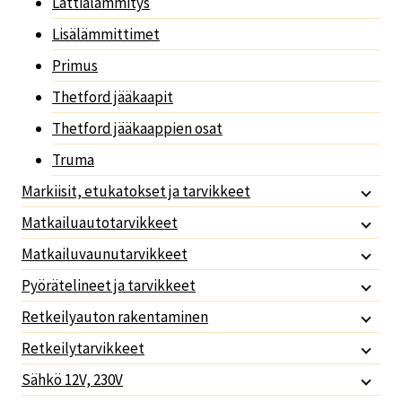
Lattialämmitys
Lisälämmittimet
Primus
Thetford jääkaapit
Thetford jääkaappien osat
Truma
Markiisit, etukatokset ja tarvikkeet
Matkailuautotarvikkeet
Matkailuvaunutarvikkeet
Pyörätelineet ja tarvikkeet
Retkeilyauton rakentaminen
Retkeilytarvikkeet
Sähkö 12V, 230V