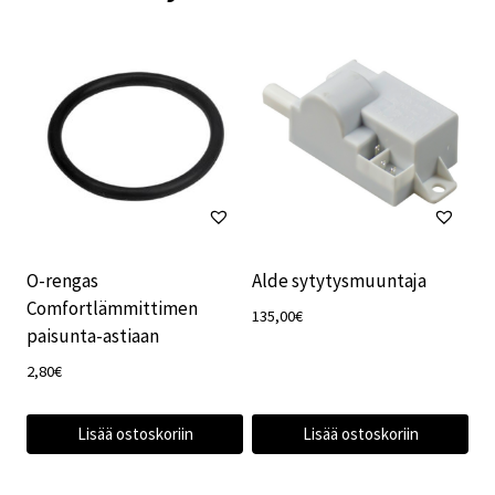
O-rengas
Alde sytytysmuuntaja
Comfortlämmittimen
135,00
€
paisunta-astiaan
2,80
€
Lisää ostoskoriin
Lisää ostoskoriin