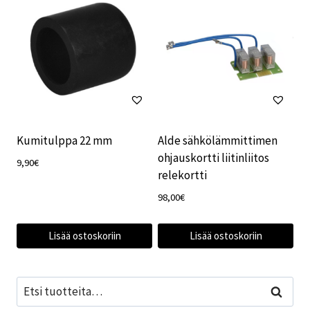
Kumitulppa 22 mm
Alde sähkölämmittimen
ohjauskortti liitinliitos
9,90
€
relekortti
98,00
€
Lisää ostoskoriin
Lisää ostoskoriin
Etsi:
Haku