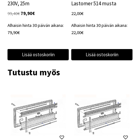
230V, 25m
Lastomer 514 musta
Alkuperäinen
Nykyinen
99,40
€
79,90
€
22,00
€
hinta
hinta
Alhaisin hinta 30 päivän aikana:
Alhaisin hinta 30 päivän aikana:
oli:
on:
79,90
€
22,00
€
99,40€.
79,90€.
Lisää ostoskoriin
Lisää ostoskoriin
Tutustu myös