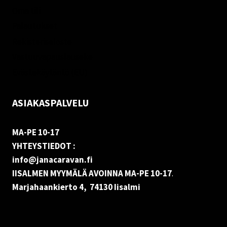
Oma tili
Palautukset
Rekisteriseloste
Vastuuvapauslauseke
Evästekäytäntö (EU)
ASIAKASPALVELU
MA-PE 10-17
YHTEYSTIEDOT :
info@janacaravan.fi
IISALMEN MYYMÄLÄ AVOINNA MA-PE 10-17
.
Marjahaankierto 4, 74130 Iisalmi