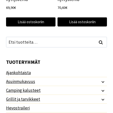
69,90
€
70,60
€
Lisää ostoskoriin
Lisää ostoskoriin
Etsi:
Haku
TUOTERYHMÄT
Ajankohtaista
Asuinmukavuus
Camping kalusteet
Grillit ja tarvikkeet
Hevostraileri