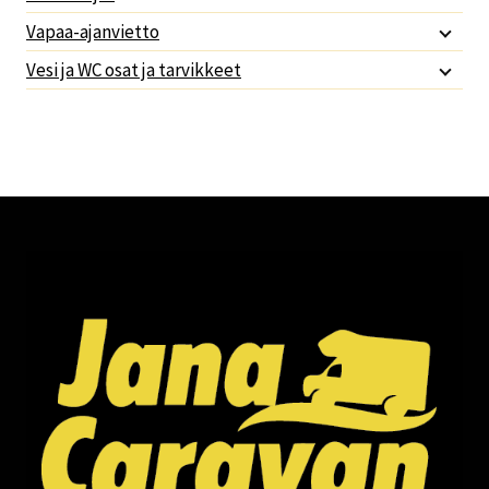
Vapaa-ajanvietto
Vesi ja WC osat ja tarvikkeet