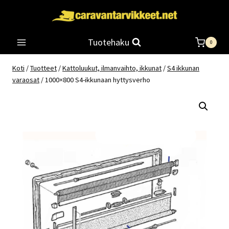
Siirry
sisältöön
Tuotehaku
0
Koti
/
Tuotteet
/
Kattoluukut, ilmanvaihto, ikkunat
/
S4 ikkunan
varaosat
/
1000×800 S4-ikkunaan hyttysverho