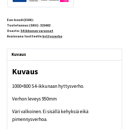
Ean-koodi(EAN):
Tuotetunnus (SKU):
315602
Osasto:
S4 ikkunan varaosat
Avainsana tuotteelle
hyttysverho
Kuvaus
Kuvaus
1000×800 S4-ikkunaan hyttysverho.
Verhon leveys 950mm
Väri valkoinen. Ei sisällä kehyksiä eikä
pimennysverhoa.