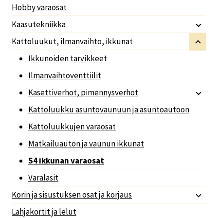
Hobby varaosat
Kaasutekniikka
Kattoluukut, ilmanvaihto, ikkunat
Ikkunoiden tarvikkeet
Ilmanvaihtoventtiilit
Kasettiverhot, pimennysverhot
Kattoluukku asuntovaunuun ja asuntoautoon
Kattoluukkujen varaosat
Matkailuauton ja vaunun ikkunat
S4 ikkunan varaosat
Varalasit
Korin ja sisustuksen osat ja korjaus
Lahjakortit ja lelut