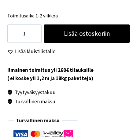
Toimitusaika 1-2 viikkoa
1000x800
Lisää ostoskoriin
S4-
ikkunaan
Lisää Muistilistalle
hyttysverho
määrä
Ilmainen toimitus yli 260€ tilauksille
( ei koske yli 1,2 m ja 18kg paketteja)
Tyytyväisyystakuu
Turvallinen maksu
Turvallinen maksu