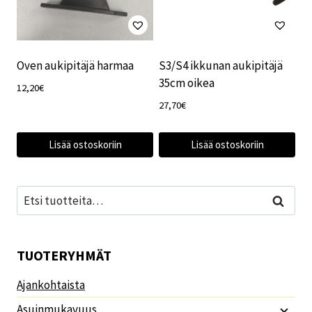
Oven aukipitäjä harmaa
S3/S4 ikkunan aukipitäjä
35cm oikea
12,20
€
27,70
€
Lisää ostoskoriin
Lisää ostoskoriin
Etsi:
Haku
TUOTERYHMÄT
Ajankohtaista
Asuinmukavuus