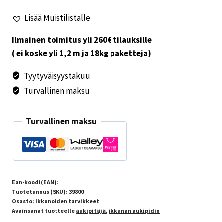
Lisää Muistilistalle
Ilmainen toimitus yli 260€ tilauksille
( ei koske yli 1,2 m ja 18kg paketteja)
Tyytyväisyystakuu
Turvallinen maksu
Turvallinen maksu
Ean-koodi(EAN):
Tuotetunnus (SKU):
39800
Osasto:
Ikkunoiden tarvikkeet
Avainsanat tuotteelle
aukipitäjä
,
ikkunan aukipidin