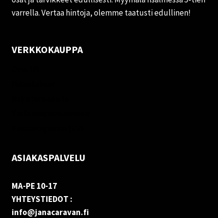
varrella. Vertaa hintoja, olemme taatusti edullinen!
VERKKOKAUPPA
Oma tili
Palautukset
Rekisteriseloste
Vastuuvapauslauseke
Evästekäytäntö (EU)
ASIAKASPALVELU
MA-PE 10-17
YHTEYSTIEDOT :
info@janacaravan.fi