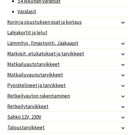
S4 ikkunan varaosat
Varalasit
Korin ja sisustuksen osat ja korjaus
Lahjakortit ja lelut
Lämmitys, Ilmastointi, Jääkaapit
Markiisit, etukatokset ja tarvikkeet
Matkailuautotarvikkeet
Matkailuvaunutarvikkeet
Pyörätelineet ja tarvikkeet
Retkeilyauton rakentaminen
Retkeilytarvikkeet
Sähkö 12V, 230V
Taloustarvikkeet