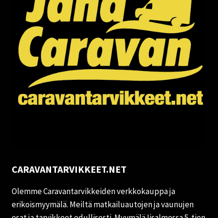
CARAVANTARVIKKEET.NET
Olemme Caravantarvikkeiden verkkokauppa ja
erikoismyymälä. Meiltä matkailuautojen ja vaunujen
osat ja tarvikkeet edullisesti. Myymälä Iisalmessa 5-tien