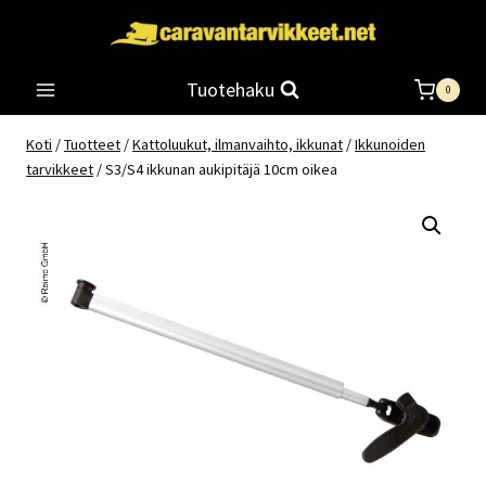
Siirry
sisältöön
Tuotehaku
0
Koti
/
Tuotteet
/
Kattoluukut, ilmanvaihto, ikkunat
/
Ikkunoiden
tarvikkeet
/
S3/S4 ikkunan aukipitäjä 10cm oikea