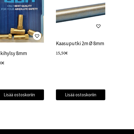
Kaasuputki 2m Ø 8mm
kihylsy 8mm
15,50
€
00
€
Lisää ostoskoriin
Lisää ostoskoriin