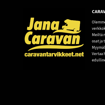
CARAV
Olemme
verkkok
Meiltä 
osat ja 
Myymälä
Vertaa 
edullin