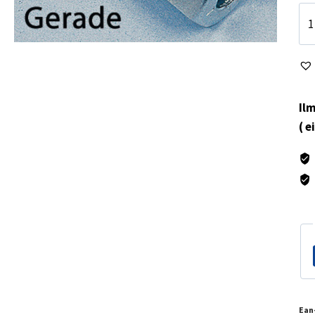
Su
liit
10
mä
Ilm
( e
Ean