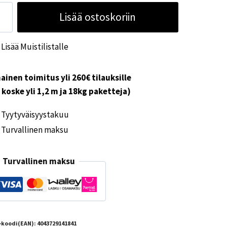
ora
Lisää ostoskoriin
in
mm
Lisää Muistilistalle
ärä
ainen toimitus yli 260€ tilauksille
i koske yli 1,2 m ja 18kg paketteja)
Tyytyväisyystakuu
Turvallinen maksu
Turvallinen maksu
-koodi(EAN):
4043729141841