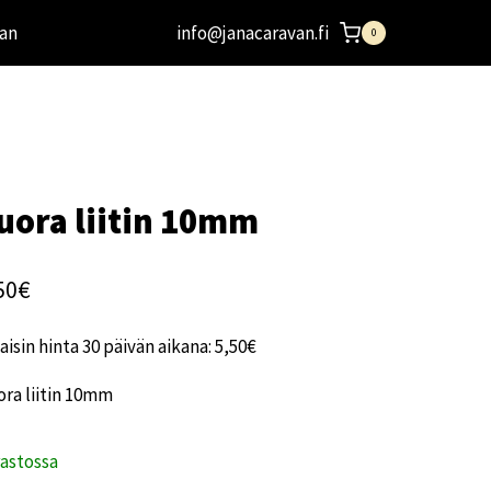
an
info@janacaravan.fi
0
uora liitin 10mm
50
€
aisin hinta 30 päivän aikana:
5,50
€
ra liitin 10mm
rastossa