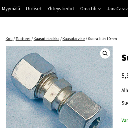
Myymälä
Uutiset
Yhteystiedot
Oma tili
JanaCarav
Koti
/
Tuotteet
/
Kaasutekniikka
/
Kaasutarvike
/
Suora liitin 10mm
S
5,
Alh
Suo
Va