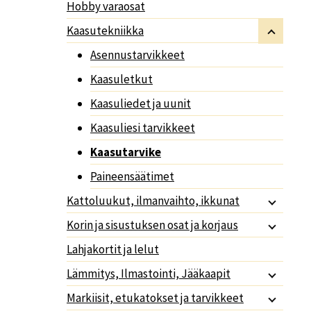
Hobby varaosat
Kaasutekniikka
Asennustarvikkeet
Kaasuletkut
Kaasuliedet ja uunit
Kaasuliesi tarvikkeet
Kaasutarvike
Paineensäätimet
Kattoluukut, ilmanvaihto, ikkunat
Korin ja sisustuksen osat ja korjaus
Lahjakortit ja lelut
Lämmitys, Ilmastointi, Jääkaapit
Markiisit, etukatokset ja tarvikkeet