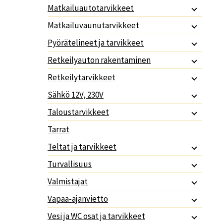
Matkailuautotarvikkeet
Matkailuvaunutarvikkeet
Pyörätelineet ja tarvikkeet
Retkeilyauton rakentaminen
Retkeilytarvikkeet
Sähkö 12V, 230V
Taloustarvikkeet
Tarrat
Teltat ja tarvikkeet
Turvallisuus
Valmistajat
Vapaa-ajanvietto
Vesi ja WC osat ja tarvikkeet