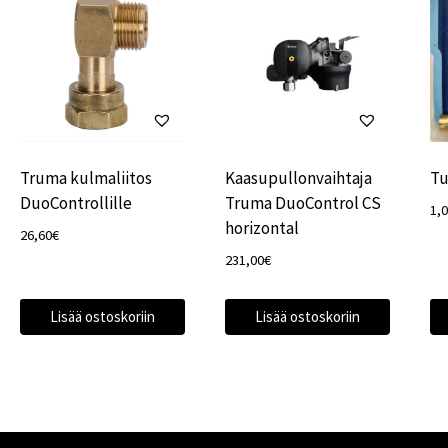
Truma kulmaliitos
Kaasupullonvaihtaja
Tu
DuoControllille
Truma DuoControl CS
1,
horizontal
26,60
€
231,00
€
Lisää ostoskoriin
Lisää ostoskoriin