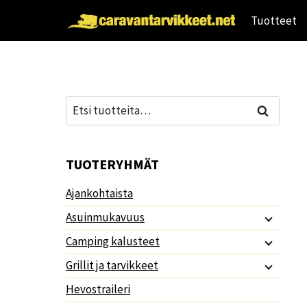
Siirry
Tuotteet
sisältöön
Etsi:
Haku
TUOTERYHMÄT
Ajankohtaista
Asuinmukavuus
Camping kalusteet
Grillit ja tarvikkeet
Hevostraileri