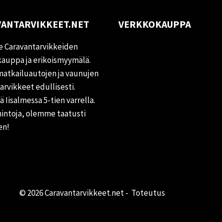
ANTARVIKKEET.NET
VERKKOKAUPPA
Oma tili
 Caravantarvikkeiden
Palautukset
auppa ja erikoismyymälä.
matkailuautojen ja vaunujen
Rekisteriseloste
tarvikkeet edullisesti.
Vastuuvapauslauseke
 Iisalmessa 5-tien varrella.
Evästekäytäntö (EU)
hintoja, olemme taatusti
en!
© 2026 Caravantarvikkeet.net - Toteutus
Primocom