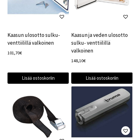
Kaasun ulosotto sulku-
Kaasun ja veden ulosotto
venttiilillä valkoinen
sulku- venttiilillä
valkoinen
101,70
€
148,10
€
Lisää ostoskoriin
Lisää ostoskoriin