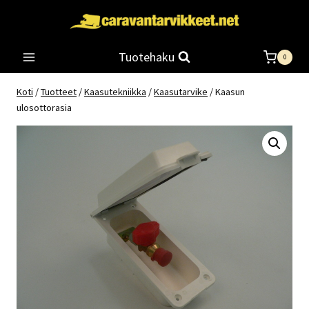
Siirry
sisältöön
Tuotehaku
0
Koti
/
Tuotteet
/
Kaasutekniikka
/
Kaasutarvike
/
Kaasun
ulosottorasia