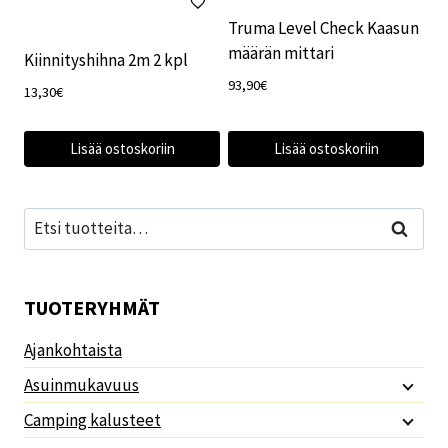
Truma Level Check Kaasun
määrän mittari
Kiinnityshihna 2m 2 kpl
93,90
€
13,30
€
Lisää ostoskoriin
Lisää ostoskoriin
Etsi:
Haku
TUOTERYHMÄT
Ajankohtaista
Asuinmukavuus
Camping kalusteet