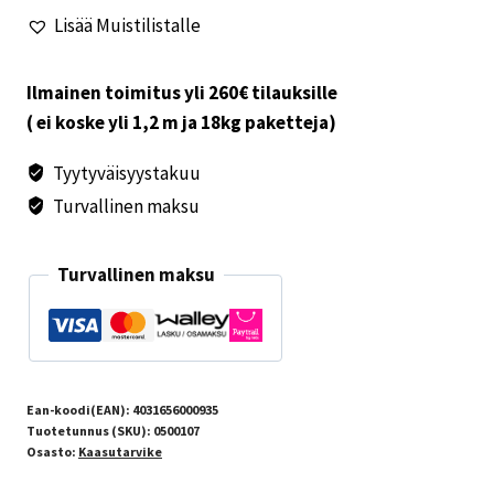
määrä
Lisää Muistilistalle
Ilmainen toimitus yli 260€ tilauksille
( ei koske yli 1,2 m ja 18kg paketteja)
Tyytyväisyystakuu
Turvallinen maksu
Turvallinen maksu
Ean-koodi(EAN):
4031656000935
Tuotetunnus (SKU):
0500107
Osasto:
Kaasutarvike