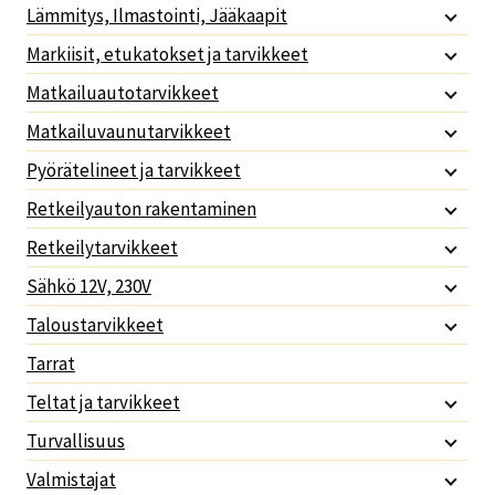
Lämmitys, Ilmastointi, Jääkaapit
Markiisit, etukatokset ja tarvikkeet
Matkailuautotarvikkeet
Matkailuvaunutarvikkeet
Pyörätelineet ja tarvikkeet
Retkeilyauton rakentaminen
Retkeilytarvikkeet
Sähkö 12V, 230V
Taloustarvikkeet
Tarrat
Teltat ja tarvikkeet
Turvallisuus
Valmistajat