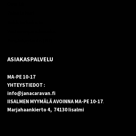
Oma tili
Palautukset
Rekisteriseloste
Vastuuvapauslauseke
Evästekäytäntö (EU)
ASIAKASPALVELU
MA-PE 10-17
YHTEYSTIEDOT :
info@janacaravan.fi
IISALMEN MYYMÄLÄ AVOINNA MA-PE 10-17
.
Marjahaankierto 4, 74130 Iisalmi