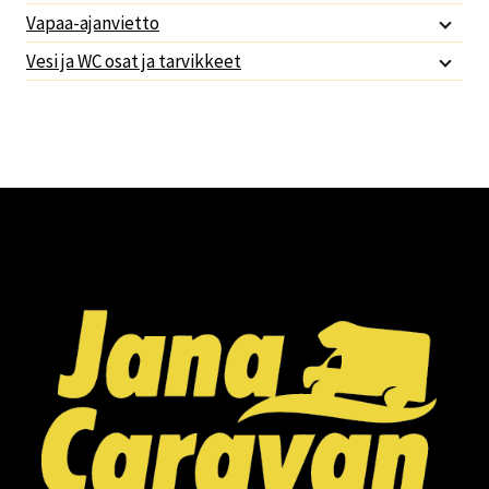
Vapaa-ajanvietto
Vesi ja WC osat ja tarvikkeet