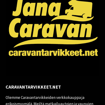
CARAVANTARVIKKEET.NET
Olemme Caravantarvikkeiden verkkokauppa ja
erikoismyymälä. Meiltä matkailuautojen ja vaunujen