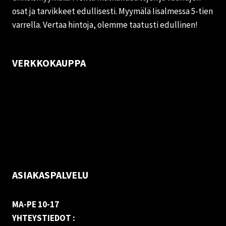
osat ja tarvikkeet edullisesti. Myymälä Iisalmessa 5-tien
varrella. Vertaa hintoja, olemme taatusti edullinen!
VERKKOKAUPPA
Oma tili
Palautukset
Rekisteriseloste
Vastuuvapauslauseke
Evästekäytäntö (EU)
ASIAKASPALVELU
MA-PE 10-17
YHTEYSTIEDOT :