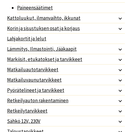
Paineensäätimet
Kattoluukut, ilmanvaihto, ikkunat
Korin ja sisustuksen osat ja korjaus
Lahjakortit ja lelut
Lämmitys, Ilmastointi, Jääkaapit
Markiisit, etukatokset ja tarvikkeet
Matkailuautotarvikkeet
Matkailuvaunutarvikkeet
Pyörätelineet ja tarvikkeet
Retkeilyauton rakentaminen
Retkeilytarvikkeet
Sähkö 12V, 230V
Taloustarvikkeet