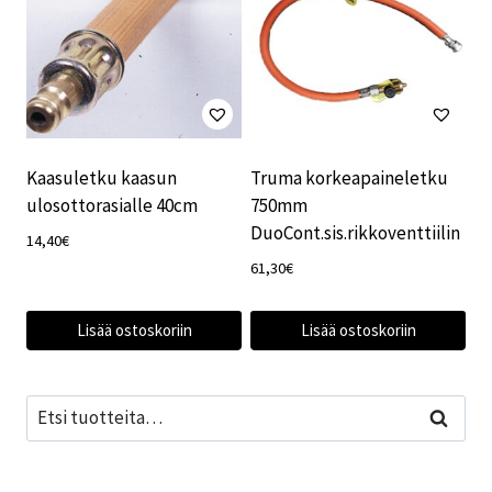
Kaasuletku kaasun
Truma korkeapaineletku
ulosottorasialle 40cm
750mm
DuoCont.sis.rikkoventtiilin
14,40
€
61,30
€
Lisää ostoskoriin
Lisää ostoskoriin
Etsi:
Haku