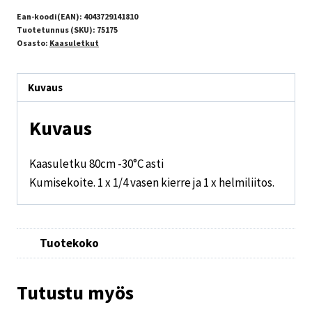
Ean-koodi(EAN):
4043729141810
Tuotetunnus (SKU):
75175
Osasto:
Kaasuletkut
Kuvaus
Kuvaus
Kaasuletku 80cm -30°C asti
Kumisekoite. 1 x 1/4 vasen kierre ja 1 x helmiliitos.
Tuotekoko
Tutustu myös