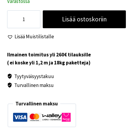
Varastossa
Kaasuletku
Lisää ostoskoriin
80cm
-30°C
Lisää Muistilistalle
asti
määrä
Ilmainen toimitus yli 260€ tilauksille
( ei koske yli 1,2 m ja 18kg paketteja)
Tyytyväisyystakuu
Turvallinen maksu
Turvallinen maksu