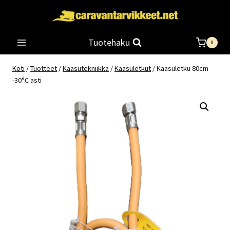
Siirry
sisältöön
Tuotehaku
0
Koti
/
Tuotteet
/
Kaasutekniikka
/
Kaasuletkut
/
Kaasuletku 80cm
-30°C asti