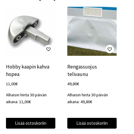
Hobby kaapin kahva
Rengassuojus
hopea
telivaunu
11,00
€
49,80
€
Alhaisin hinta 30 päivän
Alhaisin hinta 30 päivän
aikana:
11,00
€
aikana:
49,80
€
Lisää ostoskoriin
Lisää ostoskoriin