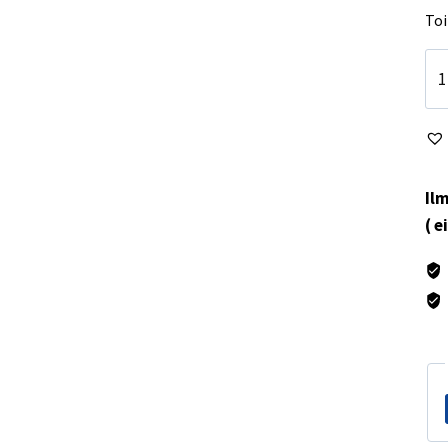
Toi
Ho
ais
25
va
mä
Ilm
( e