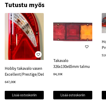
Tutustu myös
Ho
P
51
Takavalo
326x130x65mm talmu
Hobby takavalo vasen
Excellent/Prestige/DeLuxe
84,30
€
647,00
€
Lisää ostoskoriin
Lisää ostoskoriin