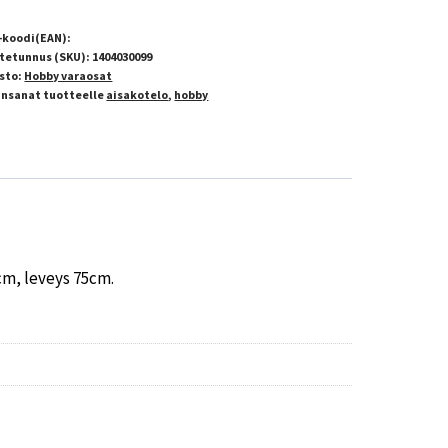
-koodi(EAN):
tetunnus (SKU):
1404030099
sto:
Hobby varaosat
insanat tuotteelle
aisakotelo
,
hobby
cm, leveys 75cm.