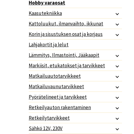
Hobby varaosat
Kaasutekniikka
Kattoluukut, ilmanvaihto, ikkunat
Korin ja sisustuksen osat ja korjaus
Lahjakortit ja lelut
Lämmitys, Ilmastointi, Jääkaapit
Markiisit, etukatokset ja tarvikkeet
Matkailuautotarvikkeet
Matkailuvaunutarvikkeet
Pyörätelineet ja tarvikkeet
Retkeilyauton rakentaminen
Retkeilytarvikkeet
Sähkö 12V, 230V