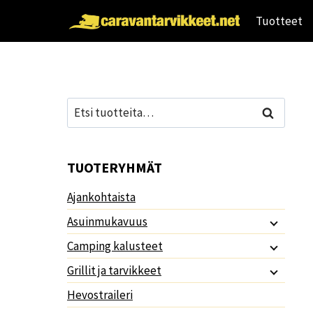
Siirry
Tuotteet
sisältöön
Etsi:
Haku
TUOTERYHMÄT
Ajankohtaista
Asuinmukavuus
Camping kalusteet
Grillit ja tarvikkeet
Hevostraileri