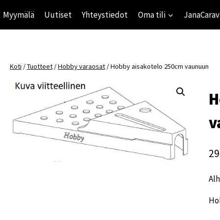
Myymälä
Uutiset
Yhteystiedot
Oma tili
JanaCarav
Koti
/
Tuotteet
/
Hobby varaosat
/
Hobby aisakotelo 250cm vaunuun
H
v
29
Alh
Ho