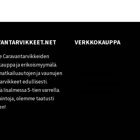
ANTARVIKKEET.NET
VERKKOKAUPPA
Oma tili
 Caravantarvikkeiden
Palautukset
auppa ja erikoismyymälä.
matkailuautojen ja vaunujen
Rekisteriseloste
tarvikkeet edullisesti.
Vastuuvapauslauseke
 Iisalmessa 5-tien varrella.
Evästekäytäntö (EU)
hintoja, olemme taatusti
en!