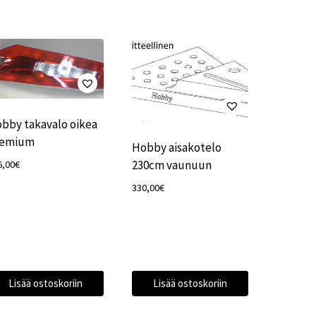
bby takavalo oikea
remium
Hobby aisakotelo
230cm vaunuun
6,00
€
330,00
€
Lisää ostoskoriin
Lisää ostoskoriin