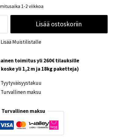
mitusaika 1-2 viikkoa
bby
Lisää ostoskoriin
akotelo
0cm
Lisää Muistilistalle
unuun
ärä
ainen toimitus yli 260€ tilauksille
i koske yli 1,2 m ja 18kg paketteja)
Tyytyväisyystakuu
Turvallinen maksu
Turvallinen maksu