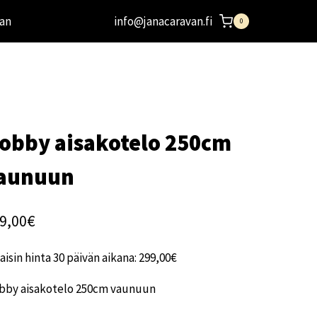
an
info@janacaravan.fi
0
obby aisakotelo 250cm
aunuun
9,00
€
aisin hinta 30 päivän aikana:
299,00
€
bby aisakotelo 250cm vaunuun