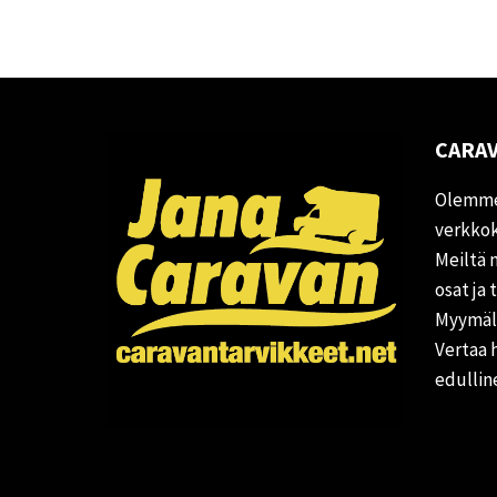
CARAV
Olemme
verkkok
Meiltä 
osat ja 
Myymälä
Vertaa 
edullin