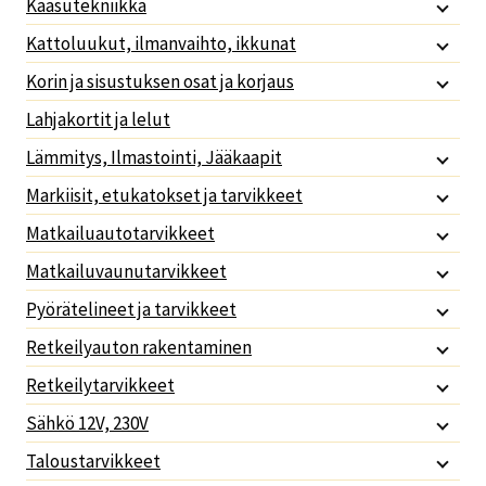
Kaasutekniikka
Kattoluukut, ilmanvaihto, ikkunat
Korin ja sisustuksen osat ja korjaus
Lahjakortit ja lelut
Lämmitys, Ilmastointi, Jääkaapit
Markiisit, etukatokset ja tarvikkeet
Matkailuautotarvikkeet
Matkailuvaunutarvikkeet
Pyörätelineet ja tarvikkeet
Retkeilyauton rakentaminen
Retkeilytarvikkeet
Sähkö 12V, 230V
Taloustarvikkeet