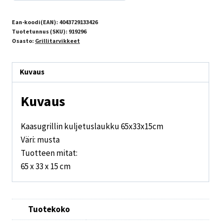
Ean-koodi(EAN):
4043729133426
Tuotetunnus (SKU):
919296
Osasto:
Grillitarvikkeet
Kuvaus
Kuvaus
Kaasugrillin kuljetuslaukku 65x33x15cm
Väri: musta
Tuotteen mitat:
65 x 33 x 15 cm
Tuotekoko