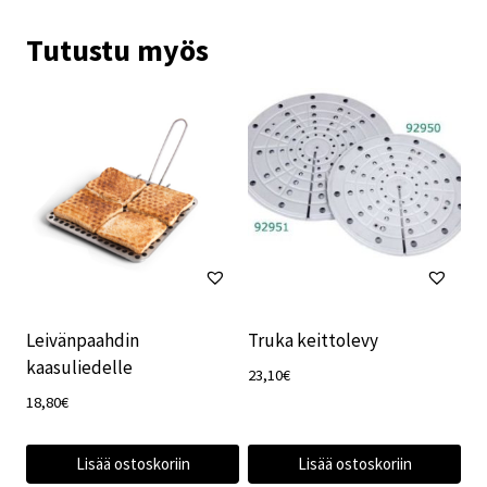
Tutustu myös
Leivänpaahdin
Truka keittolevy
kaasuliedelle
23,10
€
18,80
€
Lisää ostoskoriin
Lisää ostoskoriin