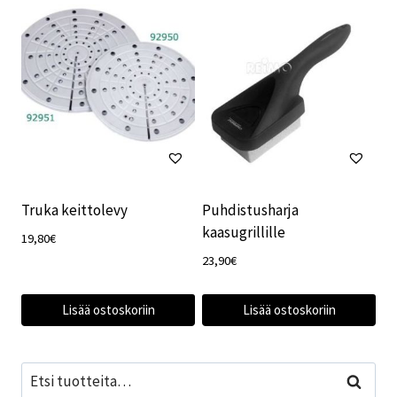
Truka keittolevy
Puhdistusharja
kaasugrillille
19,80
€
23,90
€
Lisää ostoskoriin
Lisää ostoskoriin
Etsi:
Haku