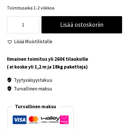
Toimitusaika 1-2 viikkoa
Kaasugrillin
Lisää ostoskoriin
kuljetuslaukku
65x33x15cm
Lisää Muistilistalle
määrä
Ilmainen toimitus yli 260€ tilauksille
( ei koske yli 1,2 m ja 18kg paketteja)
Tyytyväisyystakuu
Turvallinen maksu
Turvallinen maksu