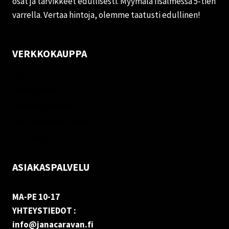
osat ja tarvikkeet edullisesti. Myymälä Iisalmessa 5-tien
varrella. Vertaa hintoja, olemme taatusti edullinen!
VERKKOKAUPPA
Oma tili
Palautukset
Rekisteriseloste
Vastuuvapauslauseke
Evästekäytäntö (EU)
ASIAKASPALVELU
MA-PE 10-17
YHTEYSTIEDOT :
info@janacaravan.fi