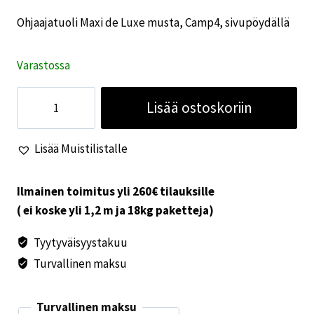
Ohjaajatuoli Maxi de Luxe musta, Camp4, sivupöydällä
Varastossa
Ohjaajatuoli
Lisää ostoskoriin
Maxi
de
Lisää Muistilistalle
Luxe
musta,
Camp4,
Ilmainen toimitus yli 260€ tilauksille
sivupöydällä
( ei koske yli 1,2 m ja 18kg paketteja)
määrä
Tyytyväisyystakuu
Turvallinen maksu
Turvallinen maksu