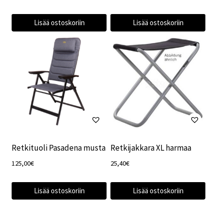
hinta
hinta
oli:
on:
Lisää ostoskoriin
Lisää ostoskoriin
72,00€.
59,00€.
Retkituoli Pasadena musta
Retkijakkara XL harmaa
125,00
€
25,40
€
Lisää ostoskoriin
Lisää ostoskoriin