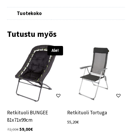
Tuotekoko
Tutustu myös
Ale!
Retkituoli BUNGEE
Retkituoli Tortuga
81x71x99cm
55,20
€
Alkuperäinen
Nykyinen
72,00
€
59,00
€