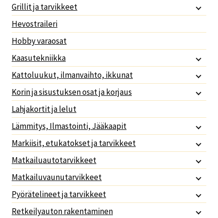
Grillit ja tarvikkeet
Hevostraileri
Hobby varaosat
Kaasutekniikka
Kattoluukut, ilmanvaihto, ikkunat
Korin ja sisustuksen osat ja korjaus
Lahjakortit ja lelut
Lämmitys, Ilmastointi, Jääkaapit
Markiisit, etukatokset ja tarvikkeet
Matkailuautotarvikkeet
Matkailuvaunutarvikkeet
Pyörätelineet ja tarvikkeet
Retkeilyauton rakentaminen