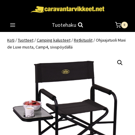
Siirry
sisältöön
Tuotehaku
0
Koti
/
Tuotteet
/
Camping kalusteet
/
Retkituolit
/
Ohjaajatuoli Maxi
de Luxe musta, Camp4, sivupöydällä