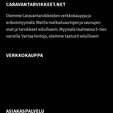
CARAVANTARVIKKEET.NET
Olemme Caravantarvikkeiden verkkokauppa ja
erikoismyymälä. Meiltä matkailuautojen ja vaunujen
osat ja tarvikkeet edullisesti. Myymälä Iisalmessa 5-tien
varrella. Vertaa hintoja, olemme taatusti edullinen!
VERKKOKAUPPA
Oma tili
Palautukset
Rekisteriseloste
Vastuuvapauslauseke
Evästekäytäntö (EU)
ASIAKASPALVELU