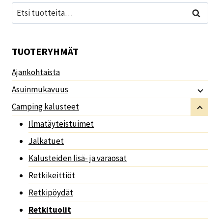
Etsi:
Haku
TUOTERYHMÄT
Ajankohtaista
Asuinmukavuus
Camping kalusteet
Ilmatäyteistuimet
Jalkatuet
Kalusteiden lisä- ja varaosat
Retkikeittiöt
Retkipöydät
Retkituolit