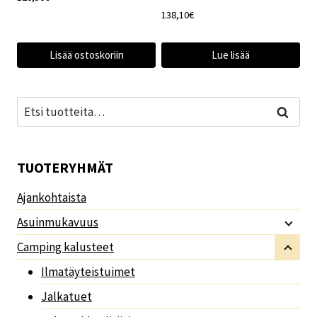
138,10
€
Lisää ostoskoriin
Lue lisää
Etsi:
Haku
TUOTERYHMÄT
Ajankohtaista
Asuinmukavuus
Camping kalusteet
Ilmatäyteistuimet
Jalkatuet