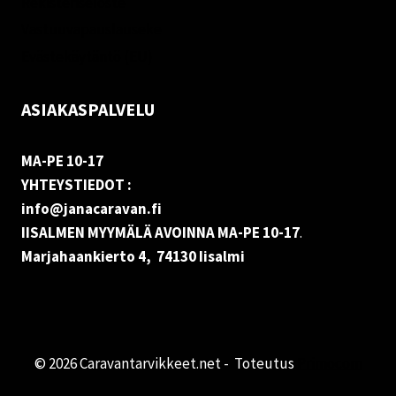
Rekisteriseloste
Vastuuvapauslauseke
Evästekäytäntö (EU)
ASIAKASPALVELU
MA-PE 10-17
YHTEYSTIEDOT :
info@janacaravan.fi
IISALMEN MYYMÄLÄ AVOINNA MA-PE 10-17
.
Marjahaankierto 4, 74130 Iisalmi
© 2026 Caravantarvikkeet.net - Toteutus
Primocom