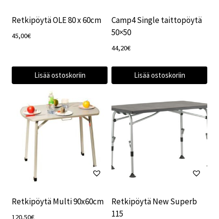
Retkipöytä OLE 80 x 60cm
Camp4 Single taittopöytä
50×50
45,00
€
44,20
€
Lisää ostoskoriin
Lisää ostoskoriin
Retkipöytä Multi 90x60cm
Retkipöytä New Superb
115
120,50
€