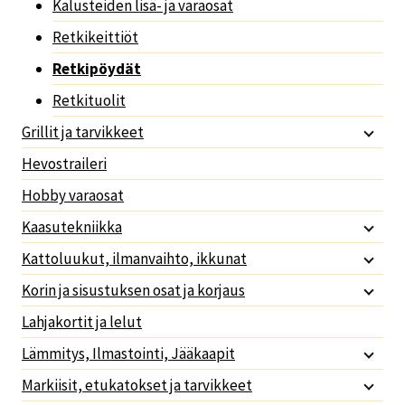
Kalusteiden lisä- ja varaosat
Retkikeittiöt
Retkipöydät
Retkituolit
Grillit ja tarvikkeet
Hevostraileri
Hobby varaosat
Kaasutekniikka
Kattoluukut, ilmanvaihto, ikkunat
Korin ja sisustuksen osat ja korjaus
Lahjakortit ja lelut
Lämmitys, Ilmastointi, Jääkaapit
Markiisit, etukatokset ja tarvikkeet