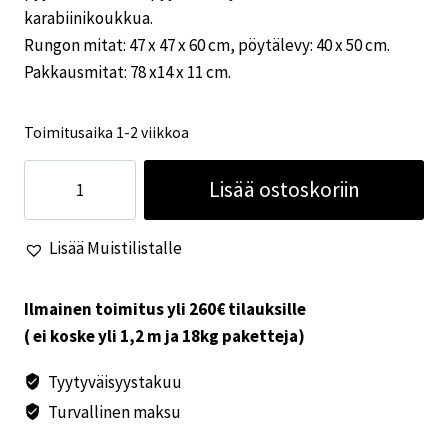
karabiinikoukkua.
Rungon mitat: 47 x 47 x 60 cm, pöytälevy: 40 x 50 cm.
Pakkausmitat: 78 x14 x 11 cm.
Toimitusaika 1-2 viikkoa
Alumiinipöytä
Lisää ostoskoriin
Hugo
+
Lisää Muistilistalle
säilytystila
määrä
Ilmainen toimitus yli 260€ tilauksille
( ei koske yli 1,2 m ja 18kg paketteja)
Tyytyväisyystakuu
Turvallinen maksu