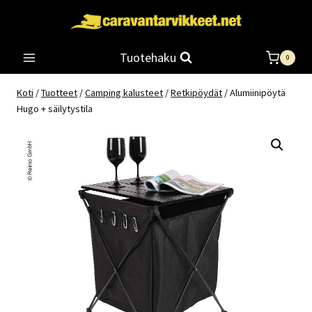
Siirry
sisältöön
Tuotehaku
0
Koti
/
Tuotteet
/
Camping kalusteet
/
Retkipöydät
/
Alumiinipöytä
Hugo + säilytystila