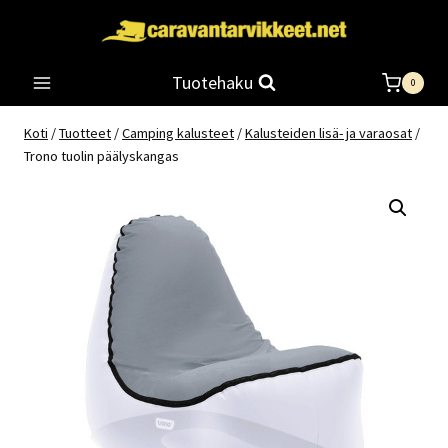
Siirry
sisältöön
Tuotehaku
0
Koti
/
Tuotteet
/
Camping kalusteet
/
Kalusteiden lisä- ja varaosat
/
Trono tuolin päälyskangas