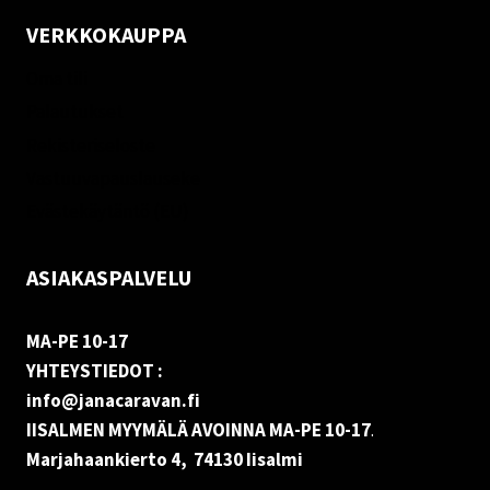
VERKKOKAUPPA
Oma tili
Palautukset
Rekisteriseloste
Vastuuvapauslauseke
Evästekäytäntö (EU)
ASIAKASPALVELU
MA-PE 10-17
YHTEYSTIEDOT :
info@janacaravan.fi
IISALMEN MYYMÄLÄ AVOINNA MA-PE 10-17
.
Marjahaankierto 4, 74130 Iisalmi