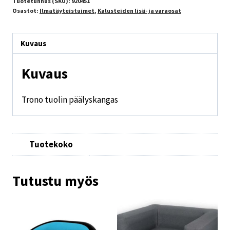
Tuotetunnus (SKU):
920451
Osastot:
Ilmatäyteistuimet
,
Kalusteiden lisä- ja varaosat
Kuvaus
Kuvaus
Trono tuolin päälyskangas
Tuotekoko
Tutustu myös