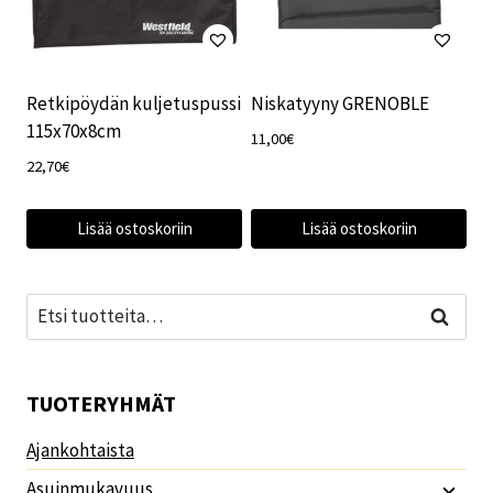
Retkipöydän kuljetuspussi
Niskatyyny GRENOBLE
115x70x8cm
11,00
€
22,70
€
Lisää ostoskoriin
Lisää ostoskoriin
Etsi:
Haku
TUOTERYHMÄT
Ajankohtaista
Asuinmukavuus