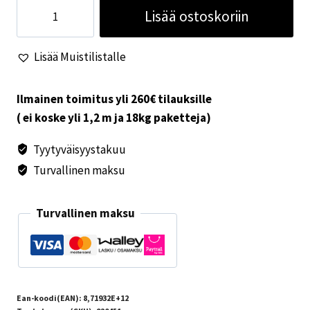
Trono
Lisää ostoskoriin
tuolin
päälyskangas
Lisää Muistilistalle
määrä
Ilmainen toimitus yli 260€ tilauksille
( ei koske yli 1,2 m ja 18kg paketteja)
Tyytyväisyystakuu
Turvallinen maksu
Turvallinen maksu
Ean-koodi(EAN):
8,71932E+12