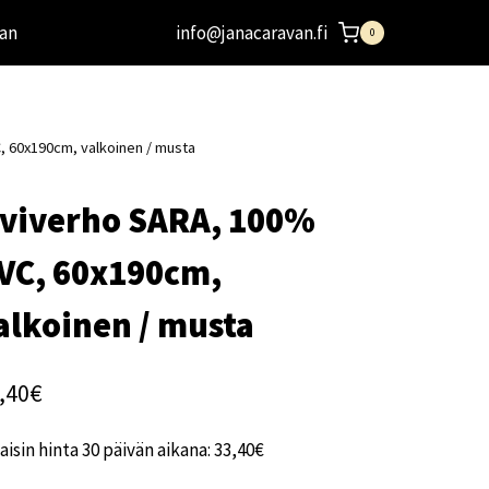
an
info@janacaravan.fi
0
 60x190cm, valkoinen / musta
viverho SARA, 100%
VC, 60x190cm,
alkoinen / musta
,40
€
aisin hinta 30 päivän aikana:
33,40
€