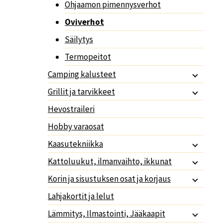
Ohjaamon pimennysverhot
Oviverhot
Säilytys
Termopeitot
Camping kalusteet
Grillit ja tarvikkeet
Hevostraileri
Hobby varaosat
Kaasutekniikka
Kattoluukut, ilmanvaihto, ikkunat
Korin ja sisustuksen osat ja korjaus
Lahjakortit ja lelut
Lämmitys, Ilmastointi, Jääkaapit