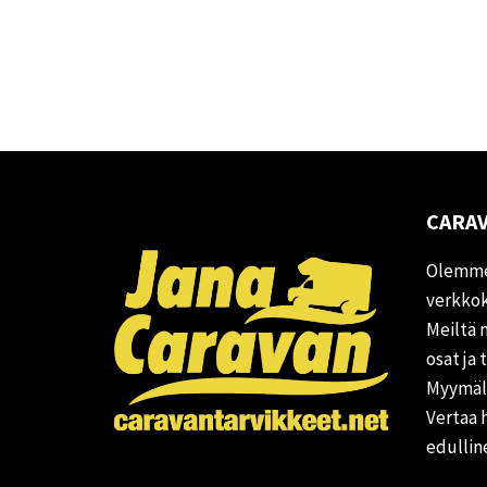
CARAV
Olemme
verkkok
Meiltä 
osat ja 
Myymälä
Vertaa 
edullin