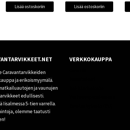
Lisää ostoskoriin
Lisää ostoskoriin
ANTARVIKKEET.NET
VERKKOKAUPPA
Oma tili
 Caravantarvikkeiden
Palautukset
auppa ja erikoismyymälä.
matkailuautojen ja vaunujen
Rekisteriseloste
tarvikkeet edullisesti.
Vastuuvapauslauseke
 Iisalmessa 5-tien varrella.
Evästekäytäntö (EU)
hintoja, olemme taatusti
en!