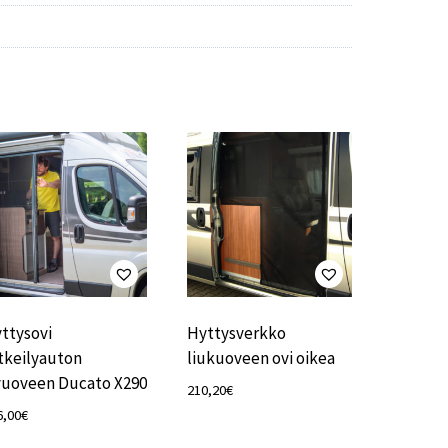
ttysovi
Hyttysverkko
tkeilyauton
liukuoveen ovi oikea
vuoveen Ducato X290
210,20
€
6,00
€