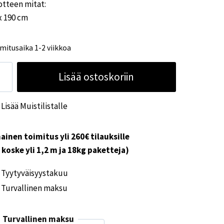
otteen mitat:
x 190 cm
mitusaika 1-2 viikkoa
iverho
Lisää ostoskoriin
RA,
0%
Lisää Muistilistalle
C,
x190cm,
koinen
ainen toimitus yli 260€ tilauksille
i koske yli 1,2 m ja 18kg paketteja)
sta
Tyytyväisyystakuu
ärä
Turvallinen maksu
Turvallinen maksu