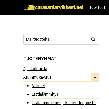
Siirry
Tuotteet
sisältöön
Etsi:
Haku
TUOTERYHMÄT
Ajankohtaista
Asuinmukavuus
Astimet
Lattialämmitys
Lisälämmittimet ja kosteudenpoisto