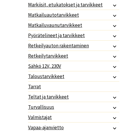
Markiisit, etukatokset ja tarvikkeet
Matkailuautotarvikkeet
Matkailuvaunutarvikkeet
Pyörätelineet ja tarvikkeet
Retkeilyauton rakentaminen
Retkeilytarvikkeet
Sähkö 12V, 230V
Taloustarvikkeet
Tarrat
Teltat ja tarvikkeet
Turvallisuus
Valmistajat
Vapaa-ajanvietto