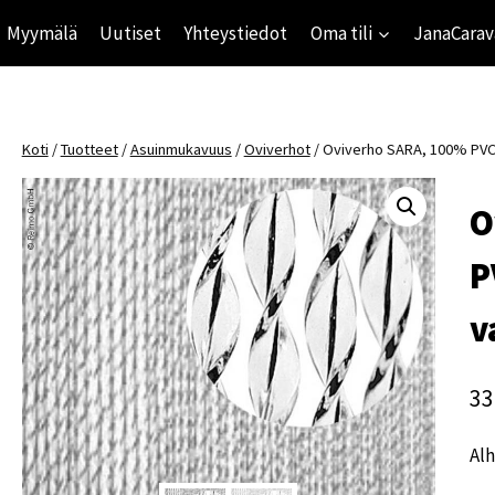
Myymälä
Uutiset
Yhteystiedot
Oma tili
JanaCarav
Koti
/
Tuotteet
/
Asuinmukavuus
/
Oviverhot
/
Oviverho SARA, 100% PVC,
O
P
v
33
Alh