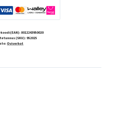
-koodi(EAN):
8012243950020
tetunnus (SKU):
952025
sto:
Oviverhot