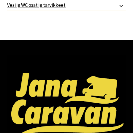
Vesi ja WC osat ja tarvikkeet