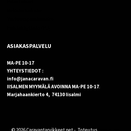
Palautukset
Rekisteriseloste
Vastuuvapauslauseke
Evästekäytäntö (EU)
ASIAKASPALVELU
MA-PE 10-17
YHTEYSTIEDOT :
info@janacaravan.fi
IISALMEN MYYMÄLÄ AVOINNA MA-PE 10-17
.
Marjahaankierto 4, 74130 Iisalmi
© 2026 Caravantarvikkeet.net - Toteutus
Primocom