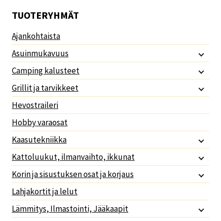
TUOTERYHMÄT
Ajankohtaista
Asuinmukavuus
Camping kalusteet
Grillit ja tarvikkeet
Hevostraileri
Hobby varaosat
Kaasutekniikka
Kattoluukut, ilmanvaihto, ikkunat
Korin ja sisustuksen osat ja korjaus
Lahjakortit ja lelut
Lämmitys, Ilmastointi, Jääkaapit