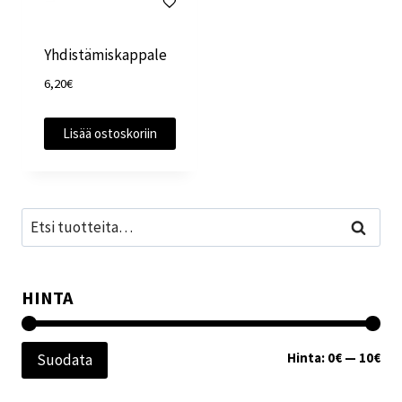
Yhdistämiskappale
6,20
€
Lisää ostoskoriin
Etsi:
Haku
HINTA
Min
Mak
Hinta:
0€
—
10€
Suodata