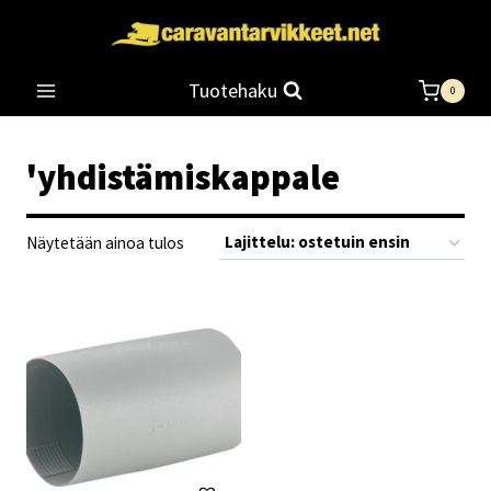
Siirry
sisältöön
Tuotehaku
0
'yhdistämiskappale
Näytetään ainoa tulos