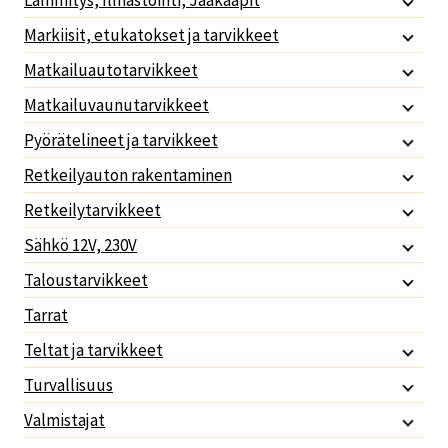
Lämmitys, Ilmastointi, Jääkaapit
Markiisit, etukatokset ja tarvikkeet
Matkailuautotarvikkeet
Matkailuvaunutarvikkeet
Pyörätelineet ja tarvikkeet
Retkeilyauton rakentaminen
Retkeilytarvikkeet
Sähkö 12V, 230V
Taloustarvikkeet
Tarrat
Teltat ja tarvikkeet
Turvallisuus
Valmistajat