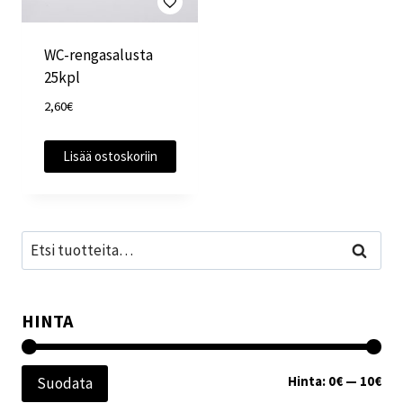
WC-rengasalusta
25kpl
2,60
€
Lisää ostoskoriin
Etsi:
Haku
HINTA
Min
Mak
Hinta:
0€
—
10€
Suodata