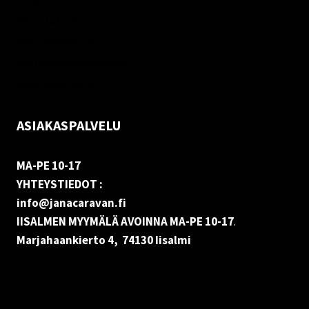
Palautukset
Rekisteriseloste
Vastuuvapauslauseke
Evästekäytäntö (EU)
ASIAKASPALVELU
MA-PE 10-17
YHTEYSTIEDOT :
info@janacaravan.fi
IISALMEN MYYMÄLÄ AVOINNA MA-PE 10-17
.
Marjahaankierto 4, 74130 Iisalmi