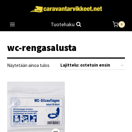
Siirry
sisältöön
Tuotehaku
0
wc-rengasalusta
Näytetään ainoa tulos