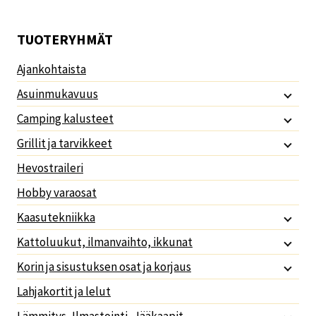
TUOTERYHMÄT
Ajankohtaista
Asuinmukavuus
Camping kalusteet
Grillit ja tarvikkeet
Hevostraileri
Hobby varaosat
Kaasutekniikka
Kattoluukut, ilmanvaihto, ikkunat
Korin ja sisustuksen osat ja korjaus
Lahjakortit ja lelut