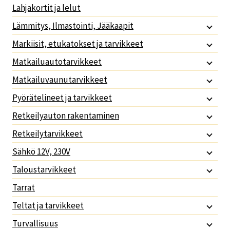
Lahjakortit ja lelut
Lämmitys, Ilmastointi, Jääkaapit
Markiisit, etukatokset ja tarvikkeet
Matkailuautotarvikkeet
Matkailuvaunutarvikkeet
Pyörätelineet ja tarvikkeet
Retkeilyauton rakentaminen
Retkeilytarvikkeet
Sähkö 12V, 230V
Taloustarvikkeet
Tarrat
Teltat ja tarvikkeet
Turvallisuus