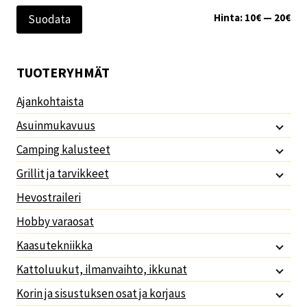
Min
Mak
Hinta:
10€
—
20€
Suodata
TUOTERYHMÄT
Ajankohtaista
Asuinmukavuus
Camping kalusteet
Grillit ja tarvikkeet
Hevostraileri
Hobby varaosat
Kaasutekniikka
Kattoluukut, ilmanvaihto, ikkunat
Korin ja sisustuksen osat ja korjaus