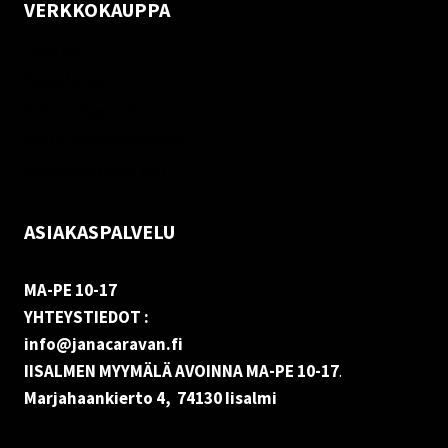
VERKKOKAUPPA
Oma tili
Palautukset
Rekisteriseloste
Vastuuvapauslauseke
Evästekäytäntö (EU)
ASIAKASPALVELU
MA-PE 10-17
YHTEYSTIEDOT :
info@janacaravan.fi
IISALMEN MYYMÄLÄ AVOINNA MA-PE 10-17
.
Marjahaankierto 4, 74130 Iisalmi