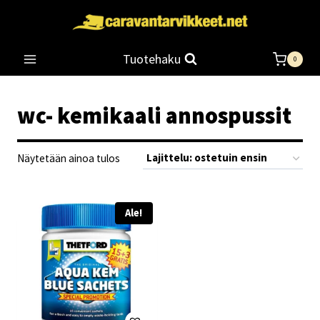
Siirry
sisältöön
Tuotehaku
0
wc- kemikaali annospussit
Näytetään ainoa tulos
Ale!