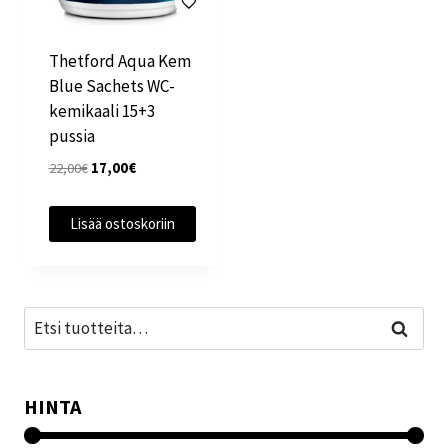
Thetford Aqua Kem
Blue Sachets WC-
kemikaali 15+3
pussia
Alkuperäinen
Nykyinen
22,00
€
17,00
€
hinta
hinta
oli:
on:
Lisää ostoskoriin
22,00€.
17,00€.
Etsi:
Haku
HINTA