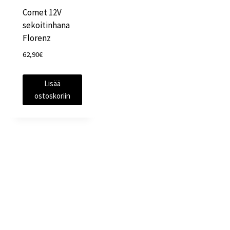
Comet 12V
sekoitinhana
Florenz
62,90
€
Lisää
ostoskoriin