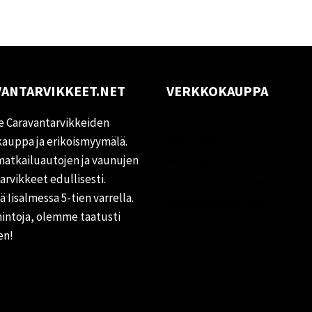
ANTARVIKKEET.NET
VERKKOKAUPPA
Oma tili
 Caravantarvikkeiden
Palautukset
auppa ja erikoismyymälä.
matkailuautojen ja vaunujen
Rekisteriseloste
tarvikkeet edullisesti.
Vastuuvapauslauseke
 Iisalmessa 5-tien varrella.
Evästekäytäntö (EU)
hintoja, olemme taatusti
en!