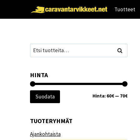
Siirry
Tuotteet
sisältöön
Etsi:
Haku
HINTA
Minim
Maksi
Hinta:
60€
—
70€
Suodata
TUOTERYHMÄT
Ajankohtaista