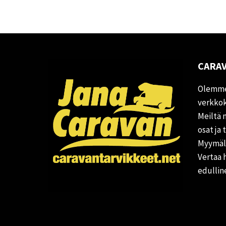
CARAV
Olemme
verkkok
Meiltä 
osat ja 
Myymälä
Vertaa 
edullin