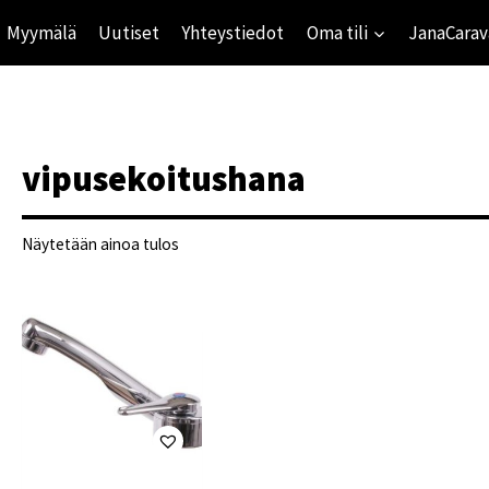
Myymälä
Uutiset
Yhteystiedot
Oma tili
JanaCarav
vipusekoitushana
Näytetään ainoa tulos
ihinta
mihinta