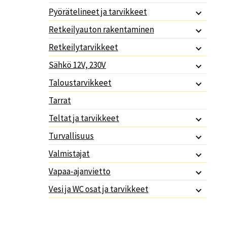
Pyörätelineet ja tarvikkeet
Retkeilyauton rakentaminen
Retkeilytarvikkeet
Sähkö 12V, 230V
Taloustarvikkeet
Tarrat
Teltat ja tarvikkeet
Turvallisuus
Valmistajat
Vapaa-ajanvietto
Vesi ja WC osat ja tarvikkeet