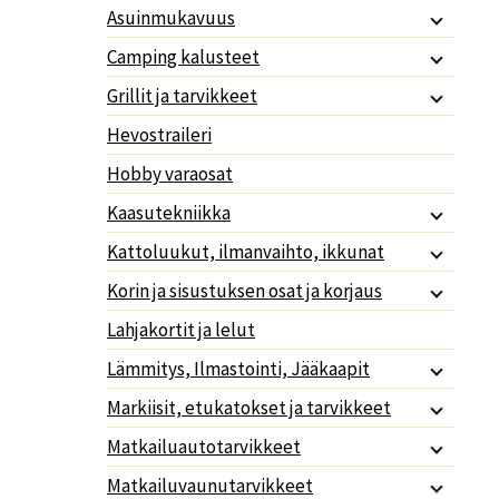
Asuinmukavuus
Camping kalusteet
Grillit ja tarvikkeet
Hevostraileri
Hobby varaosat
Kaasutekniikka
Kattoluukut, ilmanvaihto, ikkunat
Korin ja sisustuksen osat ja korjaus
Lahjakortit ja lelut
Lämmitys, Ilmastointi, Jääkaapit
Markiisit, etukatokset ja tarvikkeet
Matkailuautotarvikkeet
Matkailuvaunutarvikkeet