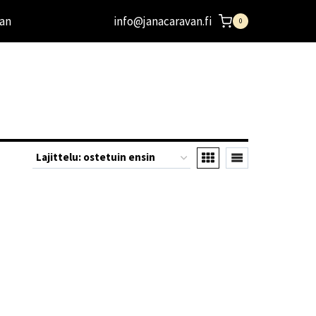
an
info@janacaravan.fi
0