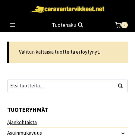
Siirry
sisältöön
Tuotehaku
0
Valitun kaltaisia tuotteita ei löytynyt.
Etsi:
Haku
TUOTERYHMÄT
Ajankohtaista
Asuinmukavuus