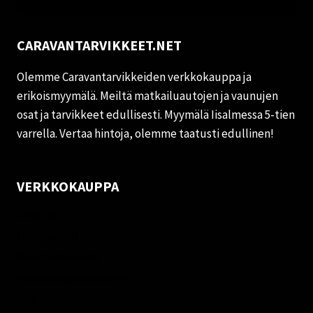
CARAVANTARVIKKEET.NET
Olemme Caravantarvikkeiden verkkokauppa ja
erikoismyymälä. Meiltä matkailuautojen ja vaunujen
osat ja tarvikkeet edullisesti. Myymälä Iisalmessa 5-tien
varrella. Vertaa hintoja, olemme taatusti edullinen!
VERKKOKAUPPA
Oma tili
Palautukset
Rekisteriseloste
Vastuuvapauslauseke
Evästekäytäntö (EU)