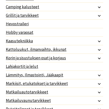
Camping kalusteet
Grillit ja tarvikkeet
Hevostraileri
Hobby varaosat
Kaasutekniikka
Kattoluukut, ilmanvaihto, ikkunat
Korin ja sisustuksen osat ja korjaus
Lahjakortit ja lelut
Lämmitys, Ilmastointi, Jääkaapit
Markiisit, etukatokset ja tarvikkeet
Matkailuautotarvikkeet
Matkailuvaunutarvikkeet
Pyörätelineet ja tarvikkeet