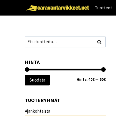
Siirry
Tuotteet
sisältöön
Etsi:
Haku
HINTA
Minim
Maksi
Hinta:
40€
—
60€
Suodata
TUOTERYHMÄT
Ajankohtaista