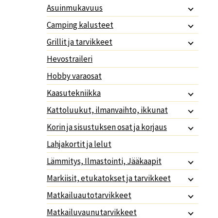
Asuinmukavuus
Camping kalusteet
Grillit ja tarvikkeet
Hevostraileri
Hobby varaosat
Kaasutekniikka
Kattoluukut, ilmanvaihto, ikkunat
Korin ja sisustuksen osat ja korjaus
Lahjakortit ja lelut
Lämmitys, Ilmastointi, Jääkaapit
Markiisit, etukatokset ja tarvikkeet
Matkailuautotarvikkeet
Matkailuvaunutarvikkeet