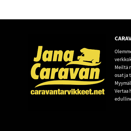
CARAV
Olemme
verkkok
Meiltä 
osat ja 
Myymälä
Vertaa 
edullin