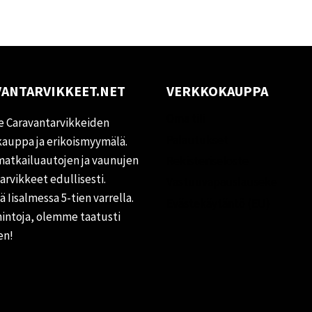
ANTARVIKKEET.NET
VERKKOKAUPPA
Oma tili
 Caravantarvikkeiden
Palautukset
auppa ja erikoismyymälä.
matkailuautojen ja vaunujen
Rekisteriseloste
tarvikkeet edullisesti.
Vastuuvapauslauseke
 Iisalmessa 5-tien varrella.
Evästekäytäntö (EU)
hintoja, olemme taatusti
en!