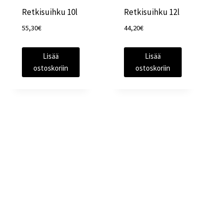
Retkisuihku 10l
Retkisuihku 12l
55,30
€
44,20
€
Lisää
Lisää
ostoskoriin
ostoskoriin