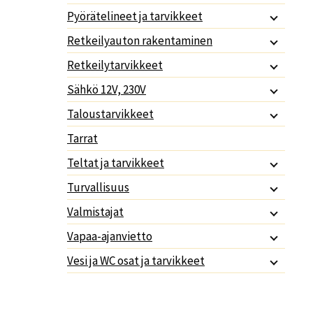
Pyörätelineet ja tarvikkeet
Retkeilyauton rakentaminen
Retkeilytarvikkeet
Sähkö 12V, 230V
Taloustarvikkeet
Tarrat
Teltat ja tarvikkeet
Turvallisuus
Valmistajat
Vapaa-ajanvietto
Vesi ja WC osat ja tarvikkeet