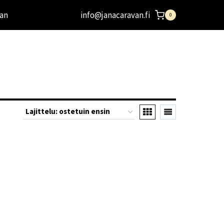
an
info@janacaravan.fi
0