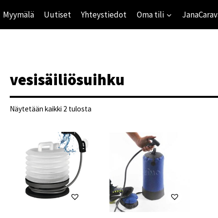
Myymälä
Uutiset
Yhteystiedot
Oma tili
JanaCarav
vesisäiliösuihku
Suosituimmat
Näytetään kaikki 2 tulosta
ensin
ihinta
mihinta