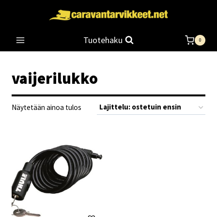
Siirry
sisältöön
Tuotehaku
0
vaijerilukko
Näytetään ainoa tulos