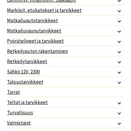
Lämmitys, Ilmastointi, Jääkaapit
Markiisit, etukatokset ja tarvikkeet
Matkailuautotarvikkeet
Matkailuvaunutarvikkeet
Pyörätelineet ja tarvikkeet
Retkeilyauton rakentaminen
Retkeilytarvikkeet
Sähkö 12V, 230V
Taloustarvikkeet
Tarrat
Teltat ja tarvikkeet
Turvallisuus
Valmistajat