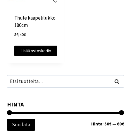
Thule kaapelilukko
180cm
56,40
€
Lisää ostoskoriin
Etsi:
Haku
HINTA
Min
Mak
Hinta:
50€
—
60€
Suodata