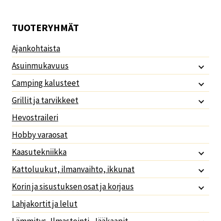
TUOTERYHMÄT
Ajankohtaista
Asuinmukavuus
Camping kalusteet
Grillit ja tarvikkeet
Hevostraileri
Hobby varaosat
Kaasutekniikka
Kattoluukut, ilmanvaihto, ikkunat
Korin ja sisustuksen osat ja korjaus
Lahjakortit ja lelut