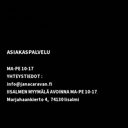
Palautukset
Rekisteriseloste
Vastuuvapauslauseke
Evästekäytäntö (EU)
ASIAKASPALVELU
MA-PE 10-17
YHTEYSTIEDOT :
info@janacaravan.fi
IISALMEN MYYMÄLÄ AVOINNA MA-PE 10-17
.
Marjahaankierto 4, 74130 Iisalmi