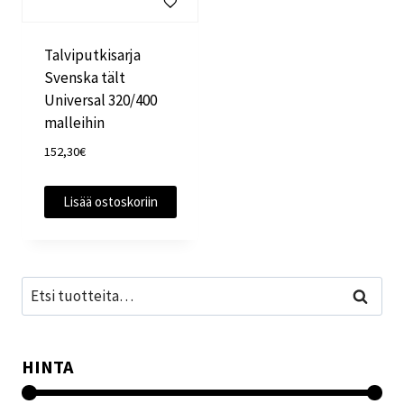
Talviputkisarja
Svenska tält
Universal 320/400
malleihin
152,30
€
Lisää ostoskoriin
Etsi:
Haku
HINTA