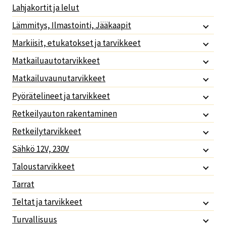
Lahjakortit ja lelut
Lämmitys, Ilmastointi, Jääkaapit
Markiisit, etukatokset ja tarvikkeet
Matkailuautotarvikkeet
Matkailuvaunutarvikkeet
Pyörätelineet ja tarvikkeet
Retkeilyauton rakentaminen
Retkeilytarvikkeet
Sähkö 12V, 230V
Taloustarvikkeet
Tarrat
Teltat ja tarvikkeet
Turvallisuus