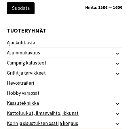
Min
Mak
Hinta:
150€
—
160€
Suodata
TUOTERYHMÄT
Ajankohtaista
Asuinmukavuus
Camping kalusteet
Grillit ja tarvikkeet
Hevostraileri
Hobby varaosat
Kaasutekniikka
Kattoluukut, ilmanvaihto, ikkunat
Korin ja sisustuksen osat ja korjaus