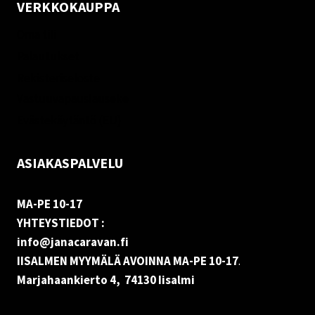
VERKKOKAUPPA
Oma tili
Palautukset
Rekisteriseloste
Vastuuvapauslauseke
Evästekäytäntö (EU)
ASIAKASPALVELU
MA-PE 10-17
YHTEYSTIEDOT :
info@janacaravan.fi
IISALMEN MYYMÄLÄ AVOINNA MA-PE 10-17
.
Marjahaankierto 4, 74130 Iisalmi