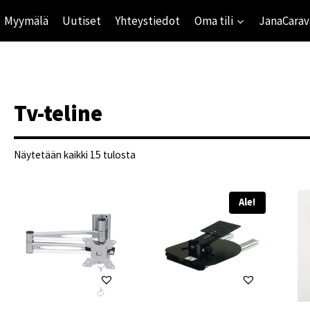
Myymälä
Uutiset
Yhteystiedot
Oma tili
JanaCarav
Tv-teline
Suosituimmat
Näytetään kaikki 15 tulosta
ensin
Ale!
ihinta
mihinta