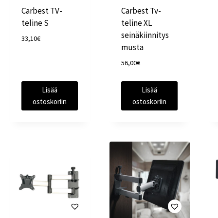
Carbest TV-
Carbest Tv-
teline S
teline XL
seinäkiinnitys
33,10
€
musta
56,00
€
Lisää
Lisää
ostoskoriin
ostoskoriin