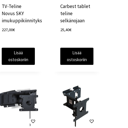
TV-Teline
Carbest tablet
Novus SKY
teline
imukuppikiinnityksellä
selkänojaan
227,00
€
25,40
€
Lisää
Lisää
ostoskoriin
ostoskoriin