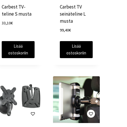
Carbest TV-
Carbest TV
teline S musta
seinäteline L
musta
33,10
€
99,40
€
Lisää
Lisää
ostoskoriin
ostoskoriin