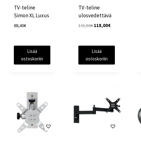
TV-teline
TV-teline
Simon XL Luxus
ulosvedettävä
Alkuperäinen
Nykyinen
88,40
€
131,50
€
118,00
€
hinta
hinta
oli:
on:
131,50€.
118,00€.
Lisää
Lisää
ostoskoriin
ostoskoriin