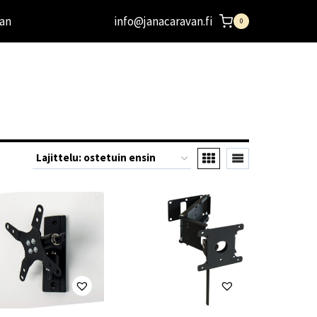
an
info@janacaravan.fi
0