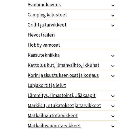
Asuinmukavuus
Camping kalusteet
Grillit ja tarvikkeet
Hevostraileri
Hobby varaosat
Kaasutekniikka
Kattoluukut, ilmanvaihto, ikkunat
Korin ja sisustuksen osat ja korjaus
Lahjakortit ja lelut
Lämmitys, Ilmastointi, Jääkaapit
Markiisit, etukatokset ja tarvikkeet
Matkailuautotarvikkeet
Matkailuvaunutarvikkeet