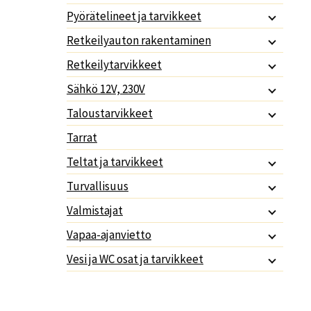
Pyörätelineet ja tarvikkeet
Retkeilyauton rakentaminen
Retkeilytarvikkeet
Sähkö 12V, 230V
Taloustarvikkeet
Tarrat
Teltat ja tarvikkeet
Turvallisuus
Valmistajat
Vapaa-ajanvietto
Vesi ja WC osat ja tarvikkeet