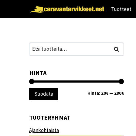
Siirry
Tuotteet
sisältöön
Etsi:
Haku
HINTA
Minim
Maksi
Hinta:
20€
—
280€
Suodata
TUOTERYHMÄT
Ajankohtaista