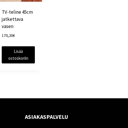
TV-teline 45cm
jatkettava
vasen
170,20
€
Lisää
ostoskoriin
ASIAKASPALVELU