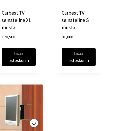
Carbest TV
Carbest TV
seinäteline XL
seinäteline S
musta
musta
120,50
€
81,80
€
Lisää
Lisää
ostoskoriin
ostoskoriin