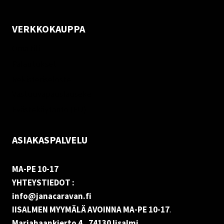
VERKKOKAUPPA
Oma tili
Palautukset
Rekisteriseloste
Vastuuvapauslauseke
Evästekäytäntö (EU)
ASIAKASPALVELU
MA-PE 10-17
YHTEYSTIEDOT :
info@janacaravan.fi
IISALMEN MYYMÄLÄ AVOINNA MA-PE 10-17
.
Marjahaankierto 4, 74130 Iisalmi