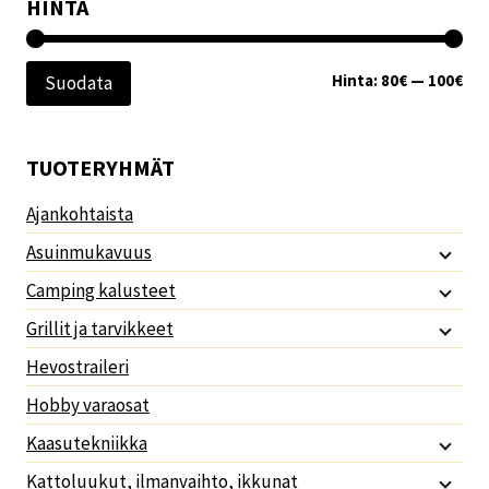
HINTA
Min
Mak
Hinta:
80€
—
100€
Suodata
TUOTERYHMÄT
Ajankohtaista
Asuinmukavuus
Camping kalusteet
Grillit ja tarvikkeet
Hevostraileri
Hobby varaosat
Kaasutekniikka
Kattoluukut, ilmanvaihto, ikkunat