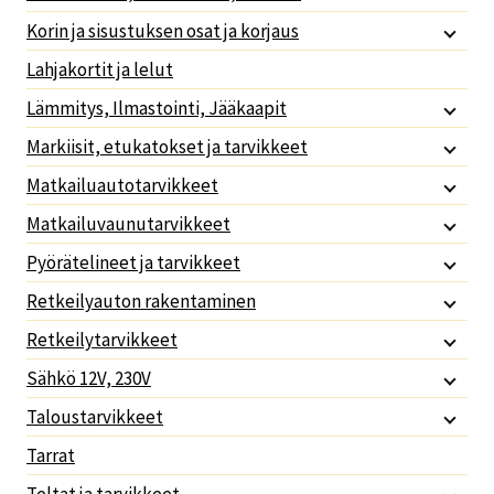
Korin ja sisustuksen osat ja korjaus
Lahjakortit ja lelut
Lämmitys, Ilmastointi, Jääkaapit
Markiisit, etukatokset ja tarvikkeet
Matkailuautotarvikkeet
Matkailuvaunutarvikkeet
Pyörätelineet ja tarvikkeet
Retkeilyauton rakentaminen
Retkeilytarvikkeet
Sähkö 12V, 230V
Taloustarvikkeet
Tarrat