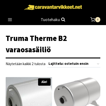
Siirry
sisältöön
Tuotehaku
0
Truma Therme B2
varaosasäiliö
Suosituimmat
Näytetään kaikki 2 tulosta
ensin
Ale!