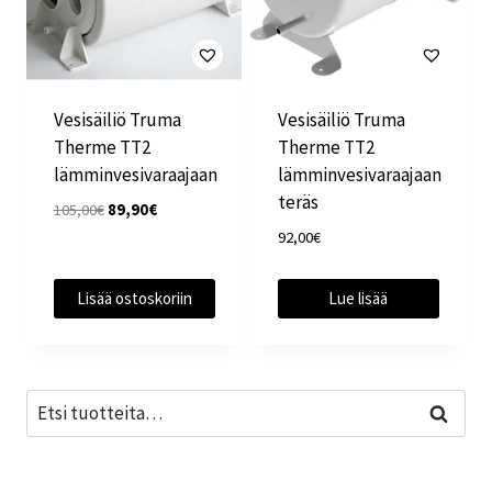
Vesisäiliö Truma
Vesisäiliö Truma
Therme TT2
Therme TT2
lämminvesivaraajaan
lämminvesivaraajaan
teräs
Alkuperäinen
Nykyinen
105,00
€
89,90
€
hinta
hinta
92,00
€
oli:
on:
105,00€.
89,90€.
Lisää ostoskoriin
Lue lisää
Etsi:
Haku