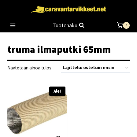
Siirry
sisältöön
Tuotehaku
0
truma ilmaputki 65mm
Näytetään ainoa tulos
Ale!