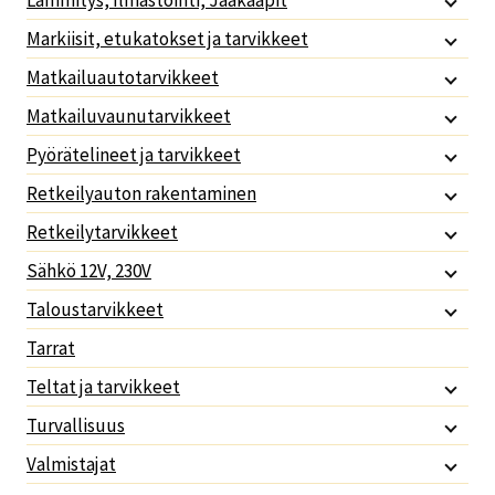
Lämmitys, Ilmastointi, Jääkaapit
Markiisit, etukatokset ja tarvikkeet
Matkailuautotarvikkeet
Matkailuvaunutarvikkeet
Pyörätelineet ja tarvikkeet
Retkeilyauton rakentaminen
Retkeilytarvikkeet
Sähkö 12V, 230V
Taloustarvikkeet
Tarrat
Teltat ja tarvikkeet
Turvallisuus
Valmistajat