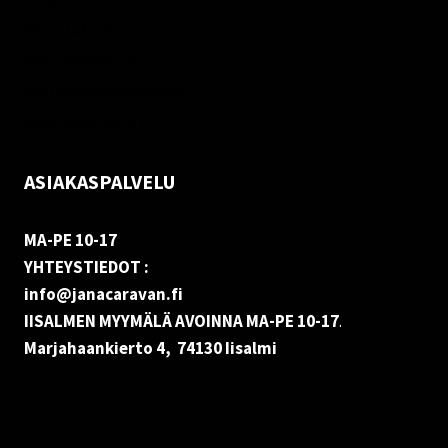
Palautukset
Rekisteriseloste
Vastuuvapauslauseke
Evästekäytäntö (EU)
ASIAKASPALVELU
MA-PE 10-17
YHTEYSTIEDOT :
info@janacaravan.fi
IISALMEN MYYMÄLÄ AVOINNA MA-PE 10-17
.
Marjahaankierto 4, 74130 Iisalmi