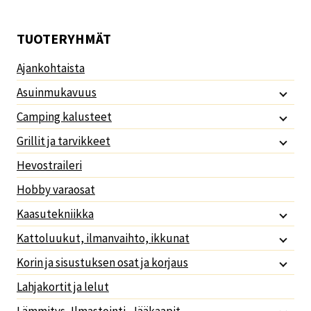
TUOTERYHMÄT
Ajankohtaista
Asuinmukavuus
Camping kalusteet
Grillit ja tarvikkeet
Hevostraileri
Hobby varaosat
Kaasutekniikka
Kattoluukut, ilmanvaihto, ikkunat
Korin ja sisustuksen osat ja korjaus
Lahjakortit ja lelut