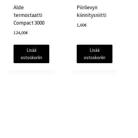
Alde
Piirilevyn
termostaatti
kiinnitysniitti
Compact 3000
1,60
€
124,00
€
Lisää
Lisää
ostoskoriin
ostoskoriin