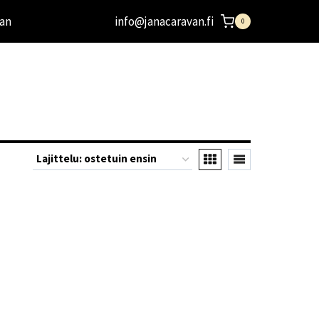
an
info@janacaravan.fi
0