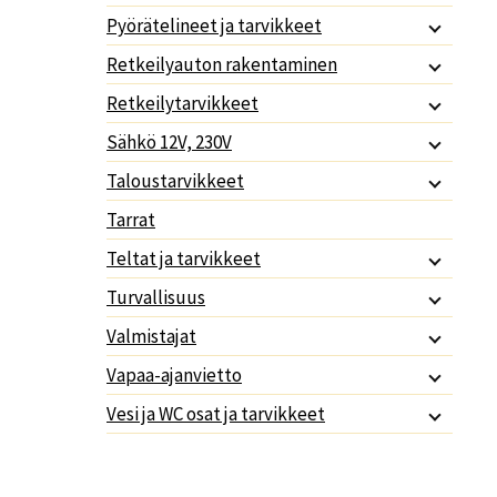
Pyörätelineet ja tarvikkeet
Retkeilyauton rakentaminen
Retkeilytarvikkeet
Sähkö 12V, 230V
Taloustarvikkeet
Tarrat
Teltat ja tarvikkeet
Turvallisuus
Valmistajat
Vapaa-ajanvietto
Vesi ja WC osat ja tarvikkeet