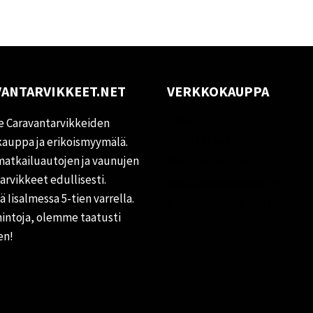
ANTARVIKKEET.NET
VERKKOKAUPPA
Oma tili
 Caravantarvikkeiden
Palautukset
auppa ja erikoismyymälä.
matkailuautojen ja vaunujen
Rekisteriseloste
tarvikkeet edullisesti.
Vastuuvapauslauseke
 Iisalmessa 5-tien varrella.
Evästekäytäntö (EU)
hintoja, olemme taatusti
en!