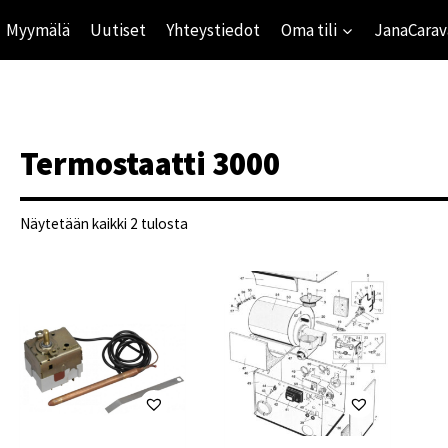
Myymälä
Uutiset
Yhteystiedot
Oma tili
JanaCarav
Termostaatti 3000
Suosituimmat
Näytetään kaikki 2 tulosta
ensin
ihinta
mihinta