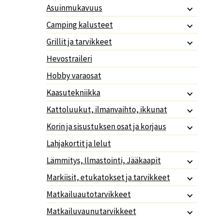
Asuinmukavuus
Camping kalusteet
Grillit ja tarvikkeet
Hevostraileri
Hobby varaosat
Kaasutekniikka
Kattoluukut, ilmanvaihto, ikkunat
Korin ja sisustuksen osat ja korjaus
Lahjakortit ja lelut
Lämmitys, Ilmastointi, Jääkaapit
Markiisit, etukatokset ja tarvikkeet
Matkailuautotarvikkeet
Matkailuvaunutarvikkeet