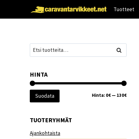
Siirry
Tuotteet
sisältöön
Etsi:
Haku
HINTA
Minim
Maksi
Hinta:
0€
—
130€
Suodata
TUOTERYHMÄT
Ajankohtaista