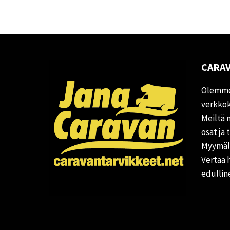
CARAV
Olemme
verkkok
Meiltä 
osat ja 
Myymälä
Vertaa 
edullin