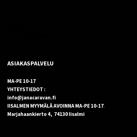
Oma tili
Palautukset
Rekisteriseloste
Vastuuvapauslauseke
Evästekäytäntö (EU)
ASIAKASPALVELU
MA-PE 10-17
YHTEYSTIEDOT :
info@janacaravan.fi
IISALMEN MYYMÄLÄ AVOINNA MA-PE 10-17
.
Marjahaankierto 4, 74130 Iisalmi