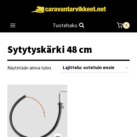
Siirry
sisältöön
Tuotehaku
0
Sytytyskärki 48 cm
Näytetään ainoa tulos