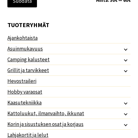
Hinta:
50€
—
60€
Suodata
TUOTERYHMÄT
Ajankohtaista
Asuinmukavuus
Camping kalusteet
Grillit ja tarvikkeet
Hevostraileri
Hobby varaosat
Kaasutekniikka
Kattoluukut, ilmanvaihto, ikkunat
Korin ja sisustuksen osat ja korjaus
Lahjakortit ja lelut