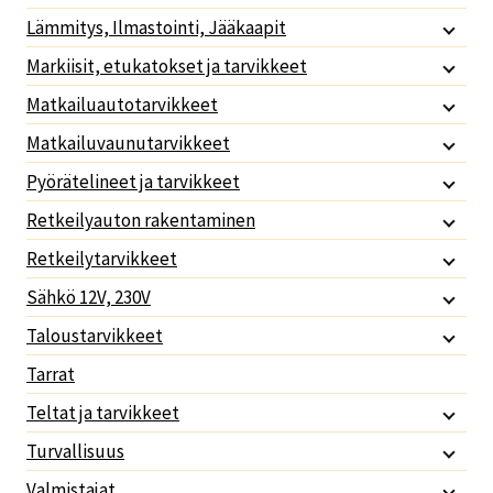
Lämmitys, Ilmastointi, Jääkaapit
Markiisit, etukatokset ja tarvikkeet
Matkailuautotarvikkeet
Matkailuvaunutarvikkeet
Pyörätelineet ja tarvikkeet
Retkeilyauton rakentaminen
Retkeilytarvikkeet
Sähkö 12V, 230V
Taloustarvikkeet
Tarrat
Teltat ja tarvikkeet
Turvallisuus
Valmistajat