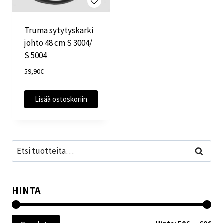
Truma sytytyskärki
johto 48 cm S 3004/
S 5004
59,90
€
Lisää ostoskoriin
Etsi:
Haku
HINTA
Min
Mak