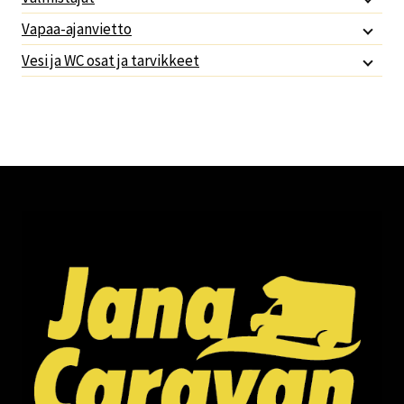
Vapaa-ajanvietto
Vesi ja WC osat ja tarvikkeet