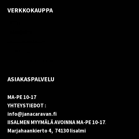
VERKKOKAUPPA
Oma tili
Palautukset
Rekisteriseloste
Vastuuvapauslauseke
Evästekäytäntö (EU)
ASIAKASPALVELU
MA-PE 10-17
YHTEYSTIEDOT :
info@janacaravan.fi
IISALMEN MYYMÄLÄ AVOINNA MA-PE 10-17
.
Marjahaankierto 4, 74130 Iisalmi