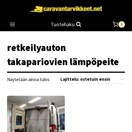
Siirry
sisältöön
Tuotehaku
0
retkeilyauton
takapariovien lämpöpeite
Näytetään ainoa tulos