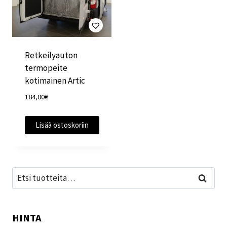
Retkeilyauton
termopeite
kotimainen Artic
184,00
€
Lisää ostoskoriin
Etsi:
Haku
HINTA