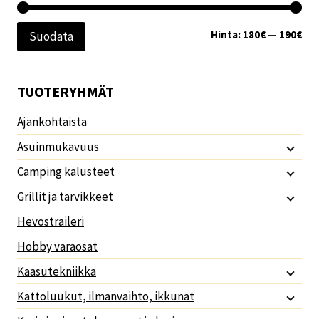
Min
Mak
Hinta:
180€
—
190€
Suodata
TUOTERYHMÄT
Ajankohtaista
Asuinmukavuus
Camping kalusteet
Grillit ja tarvikkeet
Hevostraileri
Hobby varaosat
Kaasutekniikka
Kattoluukut, ilmanvaihto, ikkunat