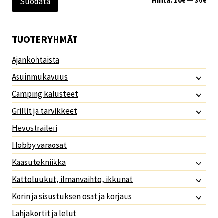
Hinta:
10€
—
30€
Suodata
TUOTERYHMÄT
Ajankohtaista
Asuinmukavuus
Camping kalusteet
Grillit ja tarvikkeet
Hevostraileri
Hobby varaosat
Kaasutekniikka
Kattoluukut, ilmanvaihto, ikkunat
Korin ja sisustuksen osat ja korjaus
Lahjakortit ja lelut