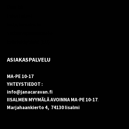
Oma tili
Palautukset
Rekisteriseloste
Vastuuvapauslauseke
Evästekäytäntö (EU)
ASIAKASPALVELU
MA-PE 10-17
YHTEYSTIEDOT :
info@janacaravan.fi
IISALMEN MYYMÄLÄ AVOINNA MA-PE 10-17
.
Marjahaankierto 4, 74130 Iisalmi