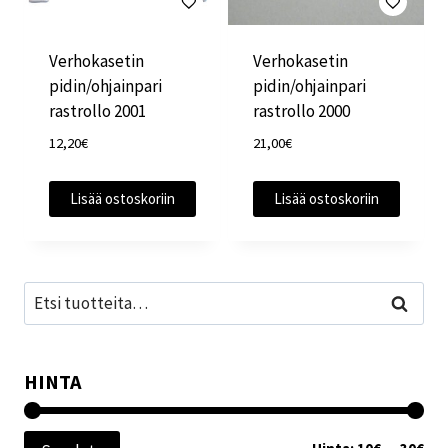
Verhokasetin
Verhokasetin
pidin/ohjainpari
pidin/ohjainpari
rastrollo 2001
rastrollo 2000
12,20
€
21,00
€
Lisää ostoskoriin
Lisää ostoskoriin
Etsi:
Haku
HINTA
Min
Mak