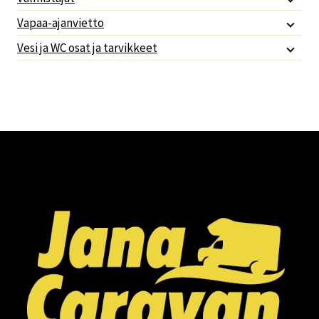
Vapaa-ajanvietto
Vesi ja WC osat ja tarvikkeet