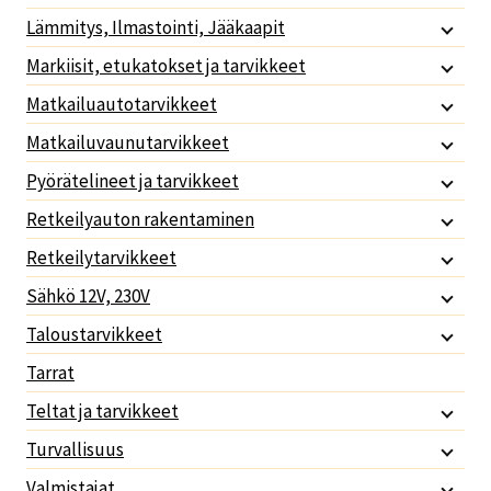
Lämmitys, Ilmastointi, Jääkaapit
Markiisit, etukatokset ja tarvikkeet
Matkailuautotarvikkeet
Matkailuvaunutarvikkeet
Pyörätelineet ja tarvikkeet
Retkeilyauton rakentaminen
Retkeilytarvikkeet
Sähkö 12V, 230V
Taloustarvikkeet
Tarrat
Teltat ja tarvikkeet
Turvallisuus
Valmistajat