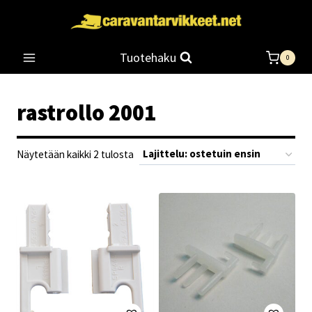
Siirry
sisältöön
Tuotehaku
0
rastrollo 2001
Suosituimmat
Näytetään kaikki 2 tulosta
ensin