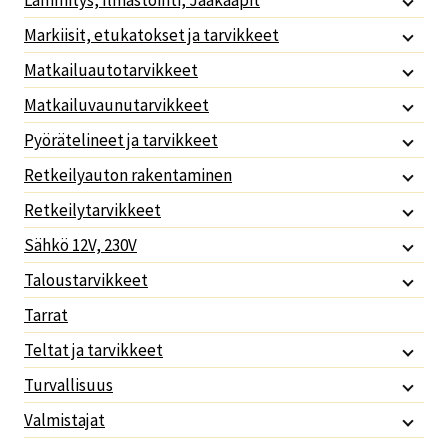
Lämmitys, Ilmastointi, Jääkaapit
Markiisit, etukatokset ja tarvikkeet
Matkailuautotarvikkeet
Matkailuvaunutarvikkeet
Pyörätelineet ja tarvikkeet
Retkeilyauton rakentaminen
Retkeilytarvikkeet
Sähkö 12V, 230V
Taloustarvikkeet
Tarrat
Teltat ja tarvikkeet
Turvallisuus
Valmistajat