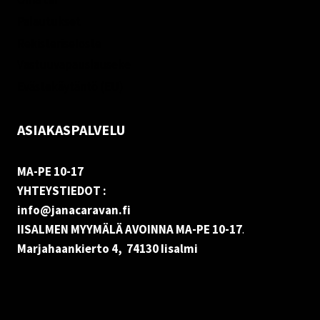
Palautukset
Rekisteriseloste
Vastuuvapauslauseke
Evästekäytäntö (EU)
ASIAKASPALVELU
MA-PE 10-17
YHTEYSTIEDOT :
info@janacaravan.fi
IISALMEN MYYMÄLÄ AVOINNA MA-PE 10-17
.
Marjahaankierto 4, 74130 Iisalmi