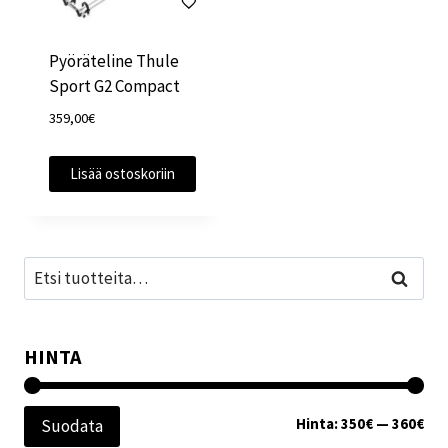
Pyöräteline Thule
Sport G2 Compact
359,00
€
Lisää ostoskoriin
Etsi:
Haku
HINTA
Min
Mak
Hinta:
350€
—
360€
Suodata