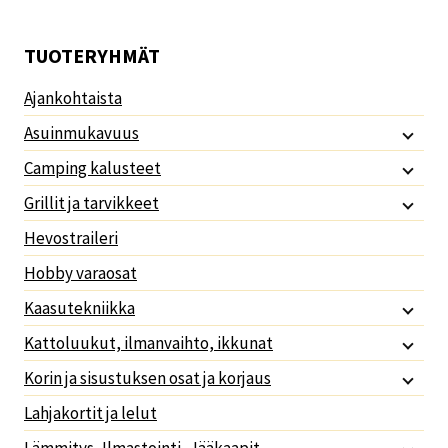
TUOTERYHMÄT
Ajankohtaista
Asuinmukavuus
Camping kalusteet
Grillit ja tarvikkeet
Hevostraileri
Hobby varaosat
Kaasutekniikka
Kattoluukut, ilmanvaihto, ikkunat
Korin ja sisustuksen osat ja korjaus
Lahjakortit ja lelut