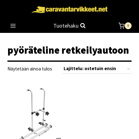
Siirry
sisältöön
Tuotehaku
0
pyöräteline retkeilyautoon
Näytetään ainoa tulos