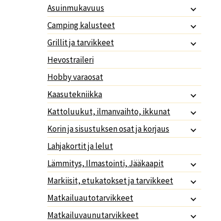
Asuinmukavuus
Camping kalusteet
Grillit ja tarvikkeet
Hevostraileri
Hobby varaosat
Kaasutekniikka
Kattoluukut, ilmanvaihto, ikkunat
Korin ja sisustuksen osat ja korjaus
Lahjakortit ja lelut
Lämmitys, Ilmastointi, Jääkaapit
Markiisit, etukatokset ja tarvikkeet
Matkailuautotarvikkeet
Matkailuvaunutarvikkeet