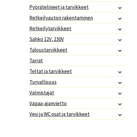
Pyörätelineet ja tarvikkeet
Retkeilyauton rakentaminen
Retkeilytarvikkeet
Sähkö 12V, 230V
Taloustarvikkeet
Tarrat
Teltat ja tarvikkeet
Turvallisuus
Valmistajat
Vapaa-ajanvietto
Vesi ja WC osat ja tarvikkeet