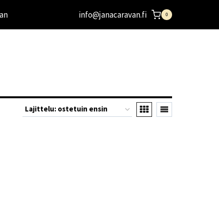
an
info@janacaravan.fi
0