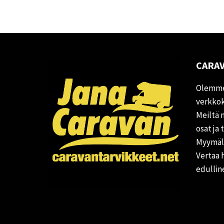
CARAV
Olemme
verkkok
Meiltä 
osat ja 
Myymälä
Vertaa 
edullin