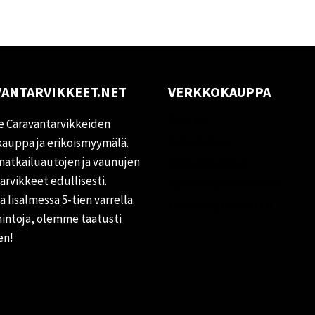
ANTARVIKKEET.NET
VERKKOKAUPPA
Oma tili
 Caravantarvikkeiden
Palautukset
auppa ja erikoismyymälä.
matkailuautojen ja vaunujen
Rekisteriseloste
tarvikkeet edullisesti.
Vastuuvapauslauseke
 Iisalmessa 5-tien varrella.
Evästekäytäntö (EU)
hintoja, olemme taatusti
en!