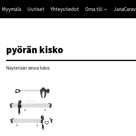
Myymälä
Uutiset
Yhteystiedot
Oma tili
JanaCarav
pyörän kisko
Näytetään ainoa tulos
ihinta
mihinta