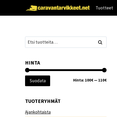
Siirry
Tuotteet
sisältöön
Etsi:
Haku
HINTA
Minim
Maksi
Hinta:
100€
—
110€
Suodata
TUOTERYHMÄT
Ajankohtaista