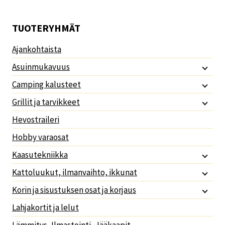
TUOTERYHMÄT
Ajankohtaista
Asuinmukavuus
Camping kalusteet
Grillit ja tarvikkeet
Hevostraileri
Hobby varaosat
Kaasutekniikka
Kattoluukut, ilmanvaihto, ikkunat
Korin ja sisustuksen osat ja korjaus
Lahjakortit ja lelut