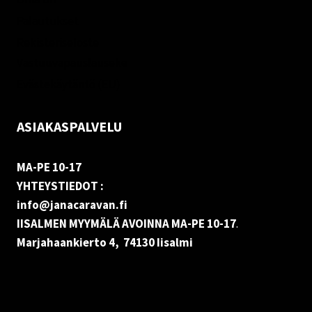
Palautukset
Rekisteriseloste
Vastuuvapauslauseke
Evästekäytäntö (EU)
ASIAKASPALVELU
MA-PE 10-17
YHTEYSTIEDOT :
info@janacaravan.fi
IISALMEN MYYMÄLÄ AVOINNA MA-PE 10-17
.
Marjahaankierto 4, 74130 Iisalmi