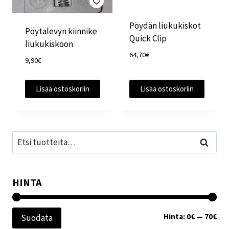
Pöydän liukukiskot
Pöytälevyn kiinnike
Quick Clip
liukukiskoon
64,70
€
9,90
€
Lisää ostoskoriin
Lisää ostoskoriin
Etsi:
Haku
HINTA
Min
Mak
Hinta:
0€
—
70€
Suodata