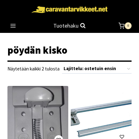
Siirry
sisältöön
Tuotehaku
0
pöydän kisko
Suosituimmat
Näytetään kaikki 2 tulosta
ensin