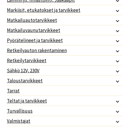
Lämmitys, Ilmastointi, Jääkaapit
Markiisit, etukatokset ja tarvikkeet
Matkailuautotarvikkeet
Matkailuvaunutarvikkeet
Pyörätelineet ja tarvikkeet
Retkeilyauton rakentaminen
Retkeilytarvikkeet
Sähkö 12V, 230V
Taloustarvikkeet
Tarrat
Teltat ja tarvikkeet
Turvallisuus
Valmistajat