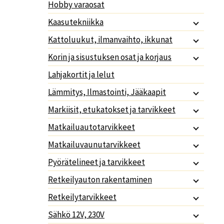
Hobby varaosat
Kaasutekniikka
Kattoluukut, ilmanvaihto, ikkunat
Korin ja sisustuksen osat ja korjaus
Lahjakortit ja lelut
Lämmitys, Ilmastointi, Jääkaapit
Markiisit, etukatokset ja tarvikkeet
Matkailuautotarvikkeet
Matkailuvaunutarvikkeet
Pyörätelineet ja tarvikkeet
Retkeilyauton rakentaminen
Retkeilytarvikkeet
Sähkö 12V, 230V