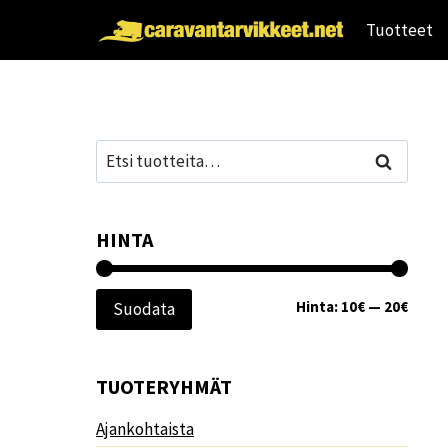
Siirry
Tuotteet
sisältöön
Etsi:
Haku
HINTA
Minim
Maksi
Hinta:
10€
—
20€
Suodata
TUOTERYHMÄT
Ajankohtaista