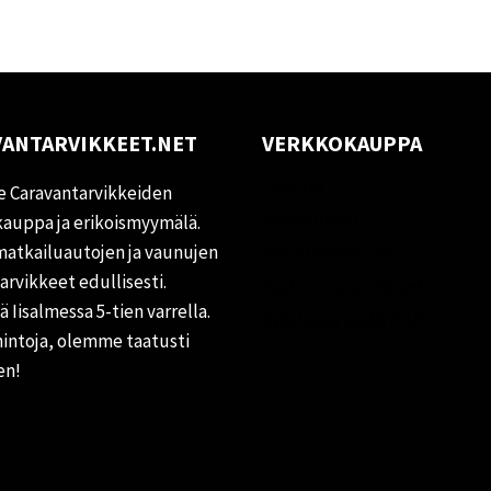
ANTARVIKKEET.NET
VERKKOKAUPPA
Oma tili
 Caravantarvikkeiden
Palautukset
auppa ja erikoismyymälä.
matkailuautojen ja vaunujen
Rekisteriseloste
tarvikkeet edullisesti.
Vastuuvapauslauseke
 Iisalmessa 5-tien varrella.
Evästekäytäntö (EU)
hintoja, olemme taatusti
en!