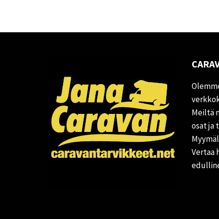
CARAV
Olemme
verkkok
Meiltä 
osat ja 
Myymälä
Vertaa 
edullin