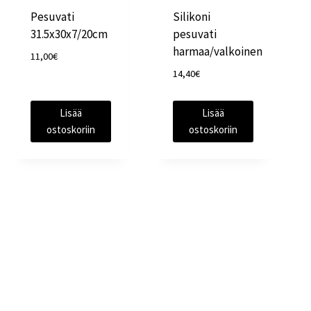
Pesuvati
Silikoni
31.5x30x7/20cm
pesuvati
harmaa/valkoinen
11,00
€
14,40
€
Lisää
Lisää
ostoskoriin
ostoskoriin