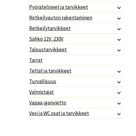
Pyörätelineet ja tarvikkeet
Retkeilyauton rakentaminen
Retkeilytarvikkeet
Sähkö 12V, 230V
Taloustarvikkeet
Tarrat
Teltat ja tarvikkeet
Turvallisuus
Valmistajat
Vapaa-ajanvietto
Vesi ja WC osat ja tarvikkeet