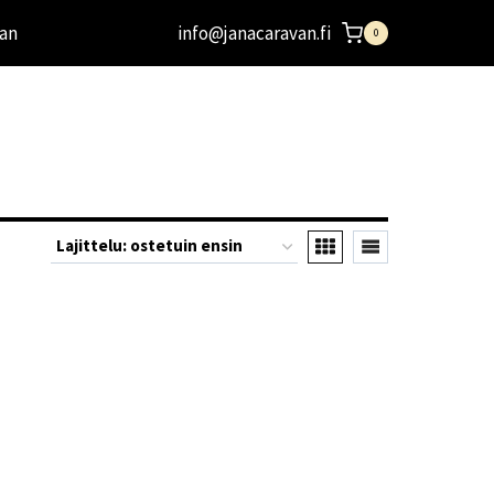
an
info@janacaravan.fi
0