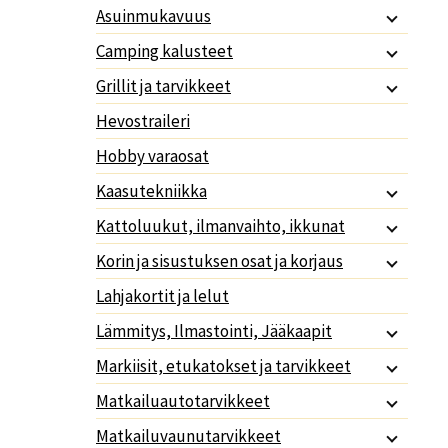
Asuinmukavuus
Camping kalusteet
Grillit ja tarvikkeet
Hevostraileri
Hobby varaosat
Kaasutekniikka
Kattoluukut, ilmanvaihto, ikkunat
Korin ja sisustuksen osat ja korjaus
Lahjakortit ja lelut
Lämmitys, Ilmastointi, Jääkaapit
Markiisit, etukatokset ja tarvikkeet
Matkailuautotarvikkeet
Matkailuvaunutarvikkeet