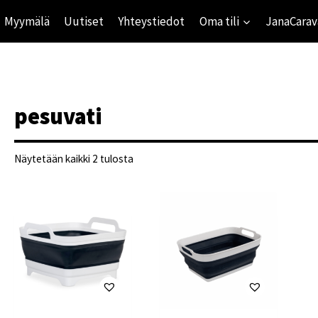
Myymälä
Uutiset
Yhteystiedot
Oma tili
JanaCarav
pesuvati
Suosituimmat
Näytetään kaikki 2 tulosta
ensin
ihinta
mihinta