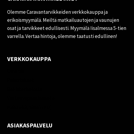
Olemme Caravantarvikkeiden verkkokauppa ja
erikoismyymälä. Meiltä matkailuautojen ja vaunujen
osat ja tarvikkeet edullisesti. Myymälä Iisalmessa 5-tien
varrella. Vertaa hintoja, olemme taatusti edullinen!
VERKKOKAUPPA
Oma tili
Palautukset
Rekisteriseloste
Vastuuvapauslauseke
Evästekäytäntö (EU)
ASIAKASPALVELU