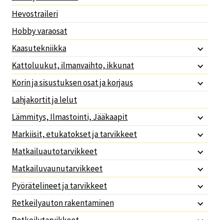
Hevostraileri
Hobby varaosat
Kaasutekniikka
Kattoluukut, ilmanvaihto, ikkunat
Korin ja sisustuksen osat ja korjaus
Lahjakortit ja lelut
Lämmitys, Ilmastointi, Jääkaapit
Markiisit, etukatokset ja tarvikkeet
Matkailuautotarvikkeet
Matkailuvaunutarvikkeet
Pyörätelineet ja tarvikkeet
Retkeilyauton rakentaminen
Retkeilytarvikkeet