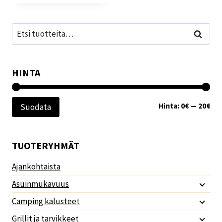
Etsi:
Haku
HINTA
Min
Mak
Hinta:
0€
—
20€
Suodata
TUOTERYHMÄT
Ajankohtaista
Asuinmukavuus
Camping kalusteet
Grillit ja tarvikkeet