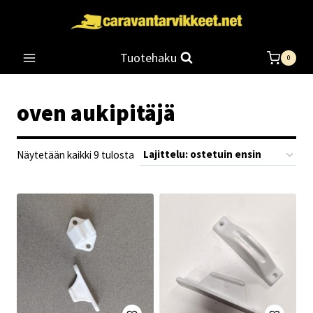
Siirry
sisältöön
Tuotehaku
0
oven aukipitäjä
Suosituimmat
Näytetään kaikki 9 tulosta
ensin