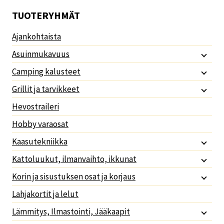
TUOTERYHMÄT
Ajankohtaista
Asuinmukavuus
Camping kalusteet
Grillit ja tarvikkeet
Hevostraileri
Hobby varaosat
Kaasutekniikka
Kattoluukut, ilmanvaihto, ikkunat
Korin ja sisustuksen osat ja korjaus
Lahjakortit ja lelut
Lämmitys, Ilmastointi, Jääkaapit