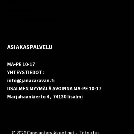
Palautukset
Rekisteriseloste
Vastuuvapauslauseke
Evästekäytäntö (EU)
ASIAKASPALVELU
MA-PE 10-17
YHTEYSTIEDOT :
info@janacaravan.fi
IISALMEN MYYMÄLÄ AVOINNA MA-PE 10-17
.
Marjahaankierto 4, 74130 Iisalmi
© 2026 Caravantarvikkeet.net - Toteutus
Primocom