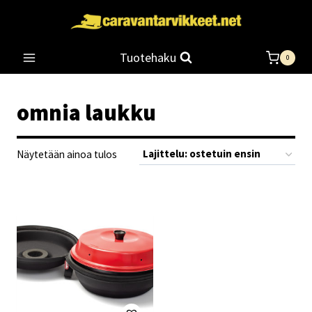
Siirry
sisältöön
Tuotehaku
0
omnia laukku
Näytetään ainoa tulos