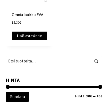
Omnia laukku EVA
35,30
€
Lisää ostoskoriin
Etsi:
Haku
HINTA
Min
Mak
Hinta:
30€
—
40€
Suodata