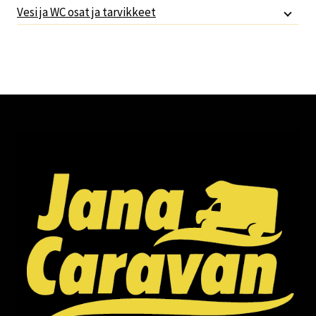
Vesi ja WC osat ja tarvikkeet