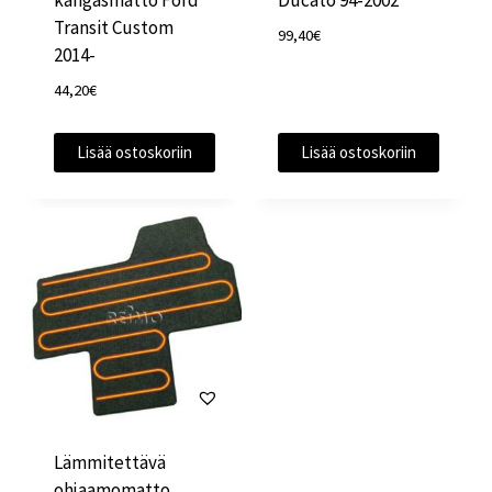
kangasmatto Ford
Ducato 94-2002
Transit Custom
99,40
€
2014-
44,20
€
Lisää ostoskoriin
Lisää ostoskoriin
Lämmitettävä
ohjaamomatto