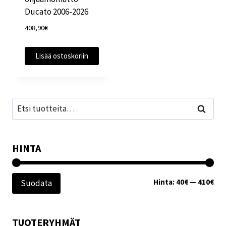
Ducato 2006-2026
408,90
€
Lisää ostoskoriin
Etsi:
Haku
HINTA
Min
Mak
Hinta:
40€
—
410€
Suodata
TUOTERYHMÄT