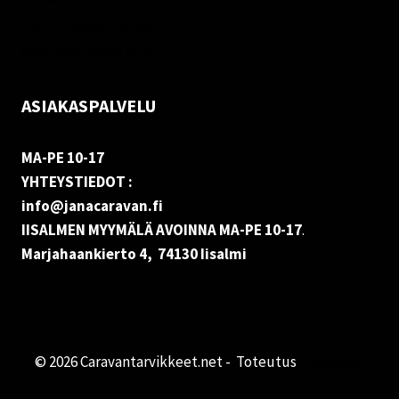
Vastuuvapauslauseke
Evästekäytäntö (EU)
ASIAKASPALVELU
MA-PE 10-17
YHTEYSTIEDOT :
info@janacaravan.fi
IISALMEN MYYMÄLÄ AVOINNA MA-PE 10-17
.
Marjahaankierto 4, 74130 Iisalmi
© 2026 Caravantarvikkeet.net - Toteutus
Primocom