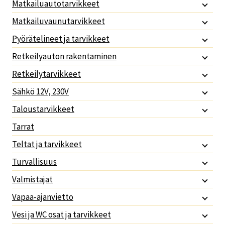
Matkailuautotarvikkeet
Matkailuvaunutarvikkeet
Pyörätelineet ja tarvikkeet
Retkeilyauton rakentaminen
Retkeilytarvikkeet
Sähkö 12V, 230V
Taloustarvikkeet
Tarrat
Teltat ja tarvikkeet
Turvallisuus
Valmistajat
Vapaa-ajanvietto
Vesi ja WC osat ja tarvikkeet