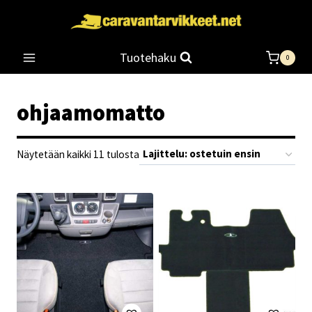
Siirry
sisältöön
Tuotehaku
0
ohjaamomatto
Suosituimmat
Näytetään kaikki 11 tulosta
ensin