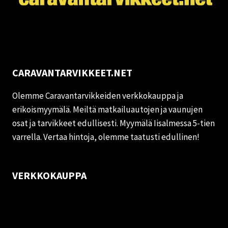
CARAVANTARVIKKEET.NET
Olemme Caravantarvikkeiden verkkokauppa ja
erikoismyymälä. Meiltä matkailuautojen ja vaunujen
osat ja tarvikkeet edullisesti. Myymälä Iisalmessa 5-tien
varrella. Vertaa hintoja, olemme taatusti edullinen!
VERKKOKAUPPA
Oma tili
Palautukset
Rekisteriseloste