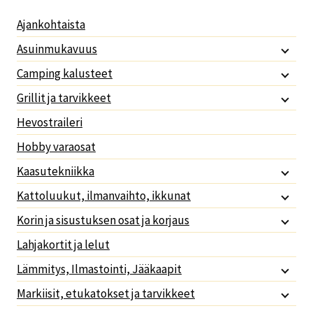
Ajankohtaista
Asuinmukavuus
Camping kalusteet
Grillit ja tarvikkeet
Hevostraileri
Hobby varaosat
Kaasutekniikka
Kattoluukut, ilmanvaihto, ikkunat
Korin ja sisustuksen osat ja korjaus
Lahjakortit ja lelut
Lämmitys, Ilmastointi, Jääkaapit
Markiisit, etukatokset ja tarvikkeet