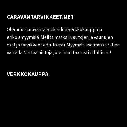
CARAVANTARVIKKEET.NET
Olemme Caravantarvikkeiden verkkokauppa ja
erikoismyymälä. Meiltä matkailuautojen ja vaunujen
osat ja tarvikkeet edullisesti. Myymälä Iisalmessa 5-tien
varrella. Vertaa hintoja, olemme taatusti edullinen!
VERKKOKAUPPA
Oma tili
Palautukset
Rekisteriseloste
Vastuuvapauslauseke
Evästekäytäntö (EU)