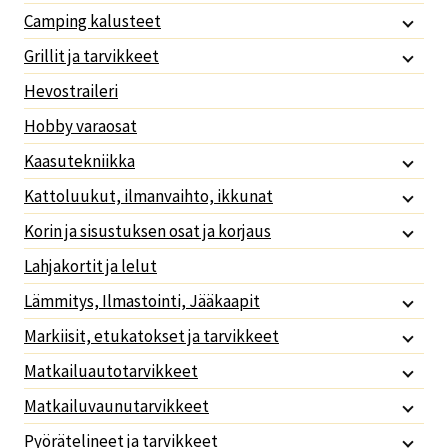
Camping kalusteet
Grillit ja tarvikkeet
Hevostraileri
Hobby varaosat
Kaasutekniikka
Kattoluukut, ilmanvaihto, ikkunat
Korin ja sisustuksen osat ja korjaus
Lahjakortit ja lelut
Lämmitys, Ilmastointi, Jääkaapit
Markiisit, etukatokset ja tarvikkeet
Matkailuautotarvikkeet
Matkailuvaunutarvikkeet
Pyörätelineet ja tarvikkeet