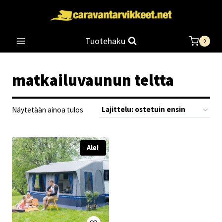
Siirry
sisältöön
Tuotehaku
0
matkailuvaunun teltta
Näytetään ainoa tulos
Ale!