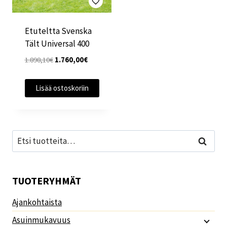
Etuteltta Svenska
Tält Universal 400
Alkuperäinen
Nykyinen
1.898,10
€
1.760,00
€
hinta
hinta
oli:
on:
Lisää ostoskoriin
1.898,10€.
1.760,00€.
Etsi:
Haku
TUOTERYHMÄT
Ajankohtaista
Asuinmukavuus