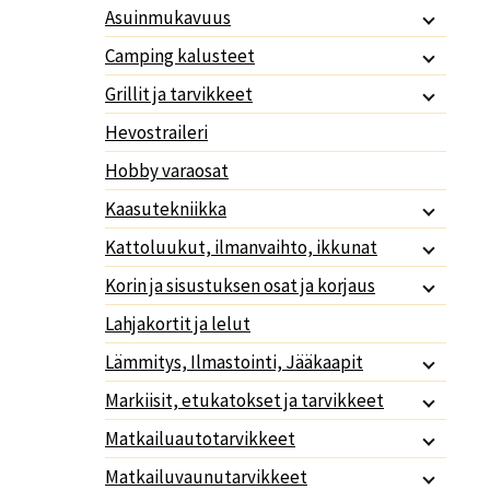
Asuinmukavuus
Camping kalusteet
Grillit ja tarvikkeet
Hevostraileri
Hobby varaosat
Kaasutekniikka
Kattoluukut, ilmanvaihto, ikkunat
Korin ja sisustuksen osat ja korjaus
Lahjakortit ja lelut
Lämmitys, Ilmastointi, Jääkaapit
Markiisit, etukatokset ja tarvikkeet
Matkailuautotarvikkeet
Matkailuvaunutarvikkeet