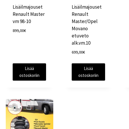
Lisäilmajouset
Lisäilmajouset
Renault Master
Renault
vm 98-10
Master/Opel
Movano
899,00
€
etuveto
alk.vm.10
699,00
€
Lisää
Lisää
ostoskoriin
ostoskoriin