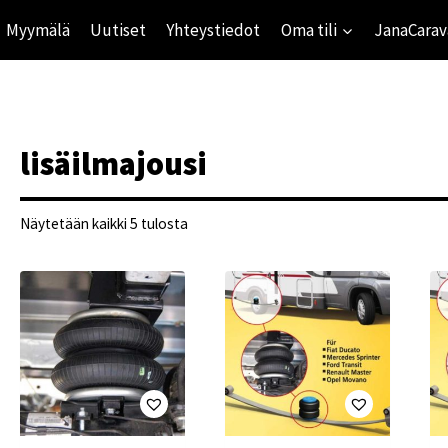
Myymälä
Uutiset
Yhteystiedot
Oma tili
JanaCarav
lisäilmajousi
Suosituimmat
Näytetään kaikki 5 tulosta
ensin
ihinta
mihinta