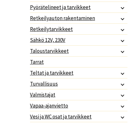
Pyörätelineet ja tarvikkeet
Retkeilyauton rakentaminen
Retkeilytarvikkeet
Sähkö 12V, 230V
Taloustarvikkeet
Tarrat
Teltat ja tarvikkeet
Turvallisuus
Valmistajat
Vapaa-ajanvietto
Vesi ja WC osat ja tarvikkeet