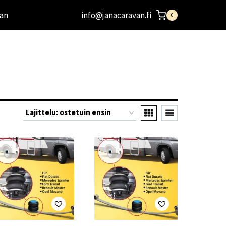
an
info@janacaravan.fi
0