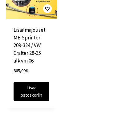
Lisäilmajouset
MB Sprinter
209-324 / VW
Crafter 28-35
alk.vm.06
865,00
€
Lisää
ostoskoriin