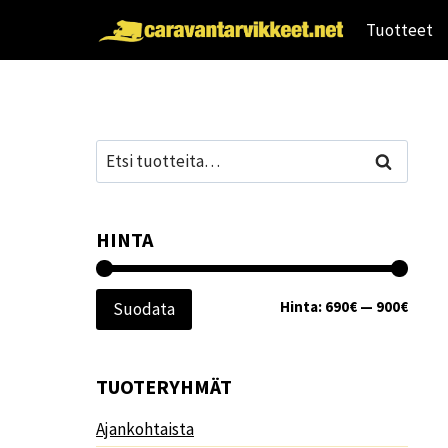
Siirry
Tuotteet
sisältöön
Etsi:
Haku
HINTA
Minim
Maksi
Hinta:
690€
—
900€
Suodata
TUOTERYHMÄT
Ajankohtaista