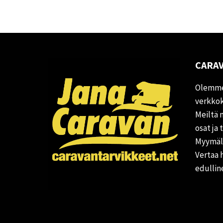
CARAV
Olemme
verkkok
Meiltä 
osat ja 
Myymälä
Vertaa 
edullin