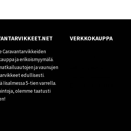
ANTARVIKKEET.NET
VERKKOKAUPPA
Oma tili
 Caravantarvikkeiden
Palautukset
auppa ja erikoismyymälä.
matkailuautojen ja vaunujen
Rekisteriseloste
tarvikkeet edullisesti.
Vastuuvapauslauseke
 Iisalmessa 5-tien varrella.
Evästekäytäntö (EU)
hintoja, olemme taatusti
en!