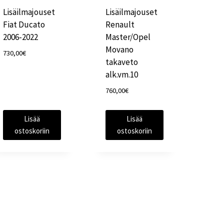
Lisäilmajouset
Lisäilmajouset
Fiat Ducato
Renault
2006-2022
Master/Opel
Movano
730,00
€
takaveto
alk.vm.10
760,00
€
Lisää
Lisää
ostoskoriin
ostoskoriin