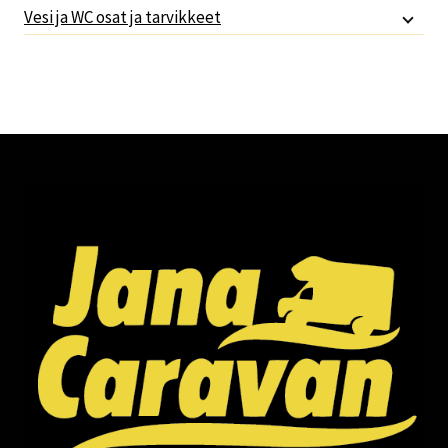
Vesi ja WC osat ja tarvikkeet