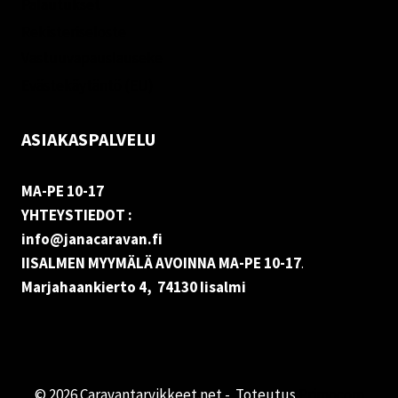
Palautukset
Rekisteriseloste
Vastuuvapauslauseke
Evästekäytäntö (EU)
ASIAKASPALVELU
MA-PE 10-17
YHTEYSTIEDOT :
info@janacaravan.fi
IISALMEN MYYMÄLÄ AVOINNA MA-PE 10-17
.
Marjahaankierto 4, 74130 Iisalmi
© 2026 Caravantarvikkeet.net - Toteutus
Primocom