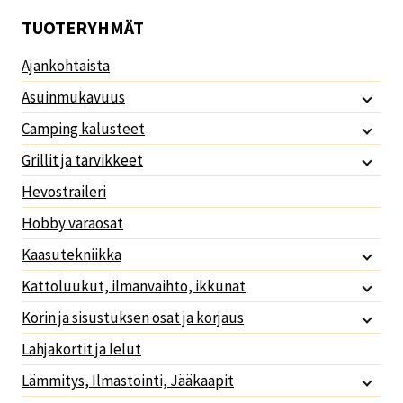
TUOTERYHMÄT
Ajankohtaista
Asuinmukavuus
Camping kalusteet
Grillit ja tarvikkeet
Hevostraileri
Hobby varaosat
Kaasutekniikka
Kattoluukut, ilmanvaihto, ikkunat
Korin ja sisustuksen osat ja korjaus
Lahjakortit ja lelut
Lämmitys, Ilmastointi, Jääkaapit