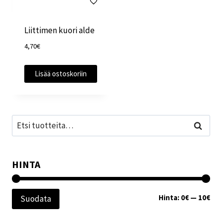
Liittimen kuori alde
4,70
€
Lisää ostoskoriin
Etsi:
Haku
HINTA
Min
Mak
Hinta:
0€
—
10€
Suodata