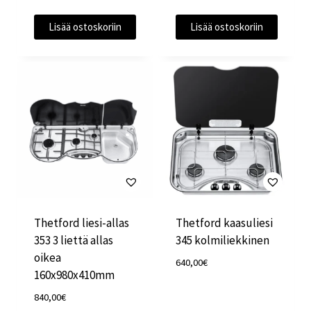
Lisää ostoskoriin
Lisää ostoskoriin
Thetford liesi-allas
Thetford kaasuliesi
353 3 liettä allas
345 kolmiliekkinen
oikea
640,00
€
160x980x410mm
840,00
€