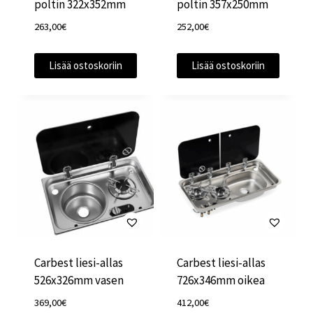
poltin 322x352mm
poltin 357x250mm
263,00
€
252,00
€
Lisää ostoskoriin
Lisää ostoskoriin
Carbest liesi-allas
Carbest liesi-allas
526x326mm vasen
726x346mm oikea
369,00
€
412,00
€