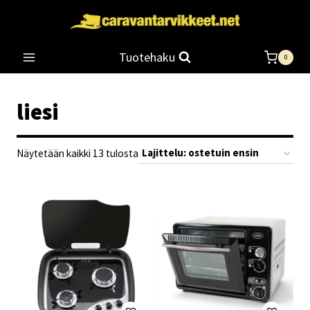
Siirry
sisältöön
Tuotehaku
0
liesi
Suosituimmat
Näytetään kaikki 13 tulosta
ensin