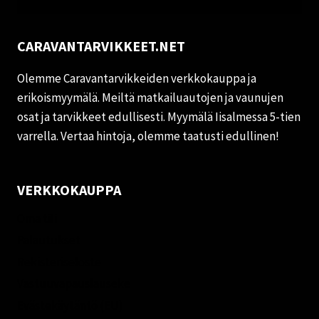
CARAVANTARVIKKEET.NET
Olemme Caravantarvikkeiden verkkokauppa ja
erikoismyymälä. Meiltä matkailuautojen ja vaunujen
osat ja tarvikkeet edullisesti. Myymälä Iisalmessa 5-tien
varrella. Vertaa hintoja, olemme taatusti edullinen!
VERKKOKAUPPA
Oma tili
Palautukset
Rekisteriseloste
Vastuuvapauslauseke
Evästekäytäntö (EU)