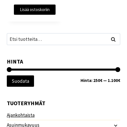
Lisää ostoskoriin
Etsi:
Haku
HINTA
Min
Mak
Hinta:
250€
—
1.100€
Suodata
TUOTERYHMÄT
Ajankohtaista
Asuinmukavuus