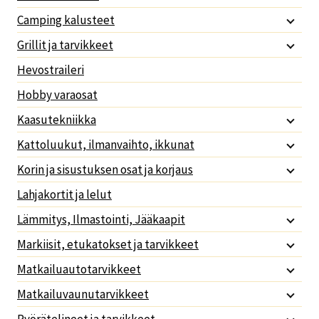
Camping kalusteet
Grillit ja tarvikkeet
Hevostraileri
Hobby varaosat
Kaasutekniikka
Kattoluukut, ilmanvaihto, ikkunat
Korin ja sisustuksen osat ja korjaus
Lahjakortit ja lelut
Lämmitys, Ilmastointi, Jääkaapit
Markiisit, etukatokset ja tarvikkeet
Matkailuautotarvikkeet
Matkailuvaunutarvikkeet
Pyörätelineet ja tarvikkeet