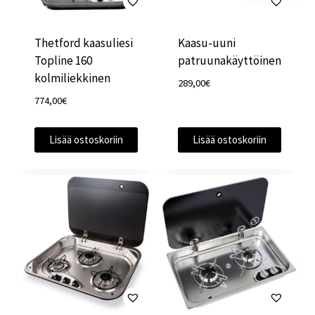
Thetford kaasuliesi
Kaasu-uuni
Topline 160
patruunakäyttöinen
kolmiliekkinen
289,00
€
774,00
€
Lisää ostoskoriin
Lisää ostoskoriin