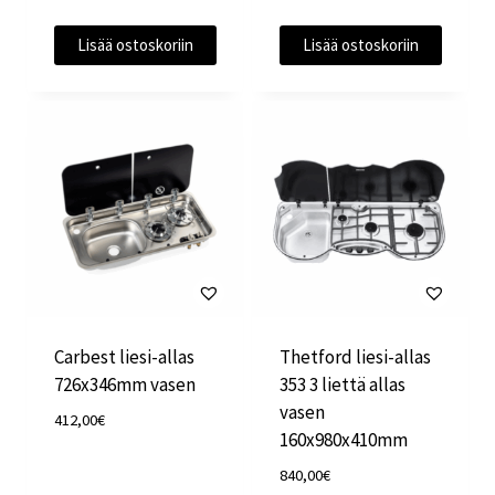
Lisää ostoskoriin
Lisää ostoskoriin
Carbest liesi-allas
Thetford liesi-allas
726x346mm vasen
353 3 liettä allas
vasen
412,00
€
160x980x410mm
840,00
€