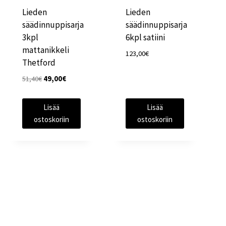
Lieden
Lieden
säädinnuppisarja
säädinnuppisarja
3kpl
6kpl satiini
mattanikkeli
123,00
€
Thetford
Alkuperäinen
Nykyinen
51,40
€
49,00
€
hinta
hinta
oli:
on:
Lisää
Lisää
51,40€.
49,00€.
ostoskoriin
ostoskoriin