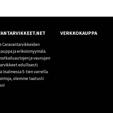
ANTARVIKKEET.NET
VERKKOKAUPPA
Oma tili
 Caravantarvikkeiden
Palautukset
auppa ja erikoismyymälä.
matkailuautojen ja vaunujen
Rekisteriseloste
tarvikkeet edullisesti.
Vastuuvapauslauseke
 Iisalmessa 5-tien varrella.
Evästekäytäntö (EU)
hintoja, olemme taatusti
en!