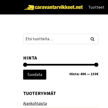
Siirry
Tuotteet
sisältöön
Etsi:
Haku
HINTA
Minim
Maksi
Hinta:
40€
—
130€
Suodata
TUOTERYHMÄT
Ajankohtaista