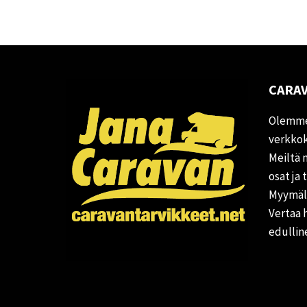
CARAV
Olemme
verkkok
Meiltä 
osat ja 
Myymälä
Vertaa 
edullin