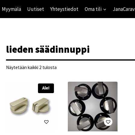
Myymälä
Uutiset
Yhteystiedot
Oma tili
JanaCarav
lieden säädinnuppi
Suosituimmat
Näytetään kaikki 2 tulosta
ensin
Ale!
ihinta
mihinta