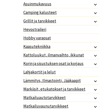
Asuinmukavuus
Camping kalusteet
Grillit ja tarvikkeet
Hevostraileri
Hobby varaosat
Kaasutekniikka
Kattoluukut, ilmanvaihto, ikkunat
Korin ja sisustuksen osat ja korjaus
Lahjakortit ja lelut
Lämmitys, Ilmastointi, Jääkaapit
Markiisit, etukatokset ja tarvikkeet
Matkailuautotarvikkeet
Matkailuvaunutarvikkeet