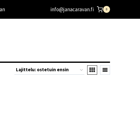
an
info@janacaravan.fi
0