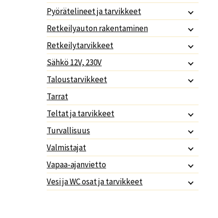
Pyörätelineet ja tarvikkeet
Retkeilyauton rakentaminen
Retkeilytarvikkeet
Sähkö 12V, 230V
Taloustarvikkeet
Tarrat
Teltat ja tarvikkeet
Turvallisuus
Valmistajat
Vapaa-ajanvietto
Vesi ja WC osat ja tarvikkeet