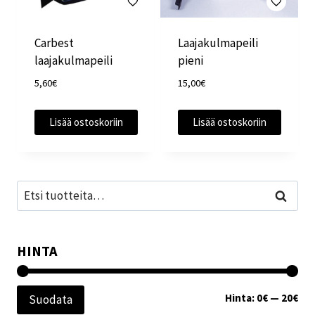
Carbest
Laajakulmapeili
laajakulmapeili
pieni
5,60
€
15,00
€
Lisää ostoskoriin
Lisää ostoskoriin
Etsi:
Haku
HINTA
Min
Mak
Hinta:
0€
—
20€
Suodata