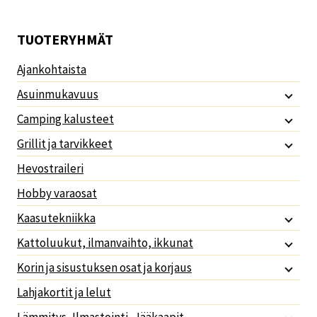
TUOTERYHMÄT
Ajankohtaista
Asuinmukavuus
Camping kalusteet
Grillit ja tarvikkeet
Hevostraileri
Hobby varaosat
Kaasutekniikka
Kattoluukut, ilmanvaihto, ikkunat
Korin ja sisustuksen osat ja korjaus
Lahjakortit ja lelut