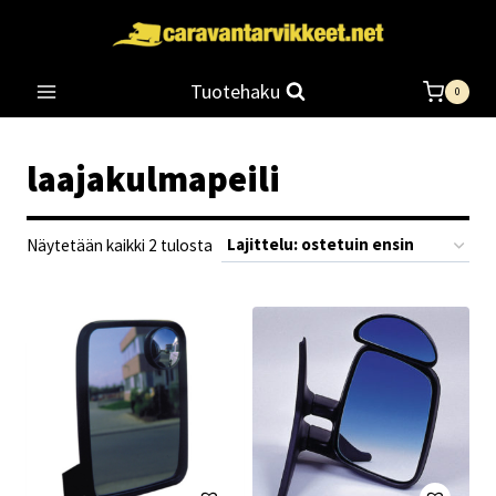
Siirry
sisältöön
Tuotehaku
0
laajakulmapeili
Suosituimmat
Näytetään kaikki 2 tulosta
ensin