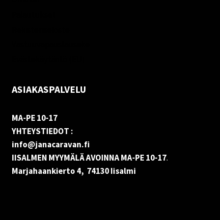
Palautukset
Rekisteriseloste
Vastuuvapauslauseke
Evästekäytäntö (EU)
ASIAKASPALVELU
MA-PE 10-17
YHTEYSTIEDOT :
info@janacaravan.fi
IISALMEN MYYMÄLÄ AVOINNA MA-PE 10-17
.
Marjahaankierto 4, 74130 Iisalmi